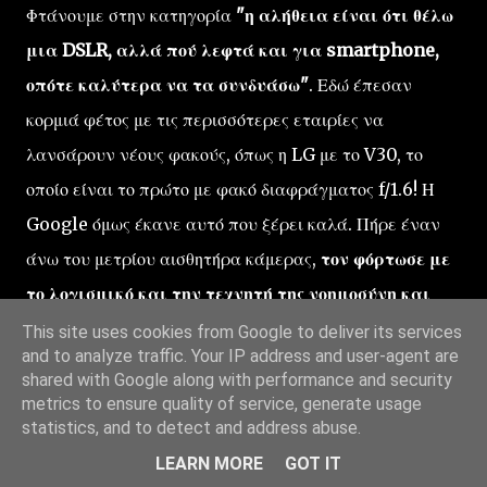
Φτάνουμε στην κατηγορία
"η αλήθεια είναι ότι θέλω
μια DSLR, αλλά πού λεφτά και για smartphone,
οπότε καλύτερα να τα συνδυάσω"
. Εδώ έπεσαν
κορμιά φέτος με τις περισσότερες εταιρίες να
λανσάρουν νέους φακούς, όπως η LG με το V30, το
οποίο είναι το πρώτο με φακό διαφράγματος f/1.6! Η
Google όμως έκανε αυτό που ξέρει καλά. Πήρε έναν
άνω του μετρίου αισθητήρα κάμερας,
τον φόρτωσε με
το λογισμικό και την τεχνητή της νοημοσύνη και
γεννήθηκε ο βασιλιάς του DxOMark, το Google
This site uses cookies from Google to deliver its services
and to analyze traffic. Your IP address and user-agent are
Pixel 2.
shared with Google along with performance and security
metrics to ensure quality of service, generate usage
statistics, and to detect and address abuse.
Η υψηλή ποιότητα της κάμερας του Pixel 2, δεν
LEARN MORE
GOT IT
οφείλεται στην ικανότητά του να βγάζει καλές