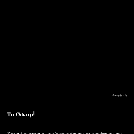
Διαφήμιση
Τα Όσκαρ!
Και πάμε στο πιο ωραίο κομμάτι της ανασκόπησης της