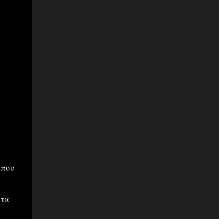
 που
ατα