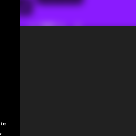
μία
ε