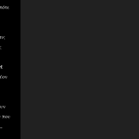
οπότε
τις
ς
et
λέον
ουν
ν που
.