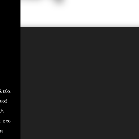
αλεία
ικά
ύν
ν στο
αι