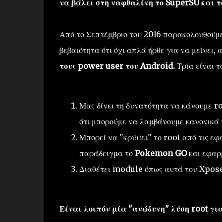
να βάλει στη ναφθαλίνη το SuperSU και τ
Από το Σεπτέμβριο του 2016 παρακολουθούμε
βεβαιότητα ότι όχι απλά ήρθε για να μείνει,
τους power user του Android.
Τρία είναι τ
Μας δίνει τη δυνατότητα να κάνουμε ro
ότι μπορούμε να λαμβάνουμε κανονικά 
Μπορεί να "κρύψει" το root από τις εφ
παράδειγμα το
Pokemon GO
και εφαρ
Διαθέτει module όπως αυτά του Xposed
Είναι λοιπόν μία "ανώδυνη" λύση root για