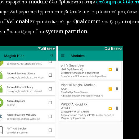
σον αφορά τα module όλα βρίσκονται στην
επίσημη σελίδα τ
ουμε διάφορα πράγματα που βελτιώνουν τη συσκευή μας όπως
 το DAC enabler για συσκευές με Qualcomm επεξεργαστή και
να "πειράξουμε" το system partition.