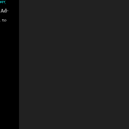
ους
 Ad-
 το