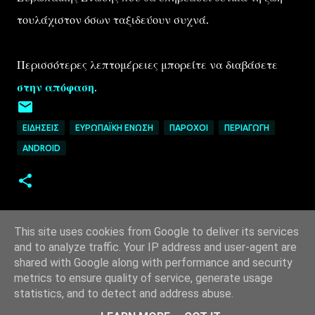
τουλάχιστον όσων ταξιδεύουν συχνά.
Περισσότερες λεπτομέρειες μπορείτε να διαβάσετε
στην απόφαση
.
ΕΙΔΉΣΕΙΣ
ΕΥΡΩΠΑΪΚΉ ΈΝΩΣΗ
ΠΆΡΟΧΟΙ
ΠΕΡΙΑΓΩΓΉ
ANDROID
This site uses cookies from Google to deliver its services
and to analyze traffic. Your IP address and user-agent are
shared with Google along with performance and security
metrics to ensure quality of service, generate usage
statistics, and to detect and address abuse.
Από το Blogger