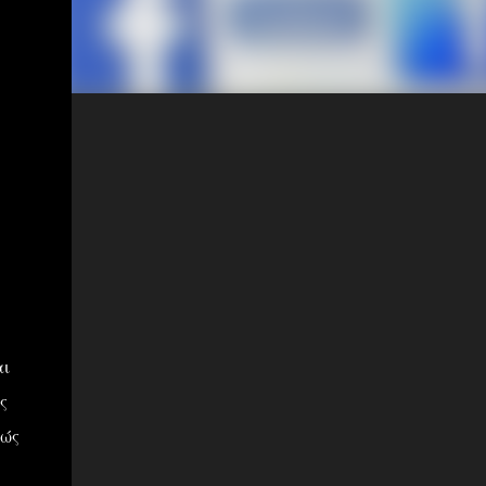
αι
ς
θώς