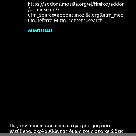
https://addons.mozilla.org/el/firefox/addon
/adnauseam/?
utm_source=addons.mozilla.org&utm_medi
um=referral&utm_content=search
ΑΠΆΝΤΗΣΗ
Πες την άποψή σου ή κάνε την ερώτησή σου
Δ
ελεύθερα, ακολουθώντας όμως τους στοιχειώδεις
η