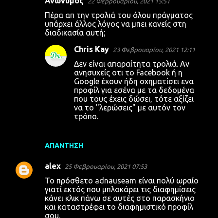
Ανώνυμος
22 Φεβρουαρίου, 2021 15:51
Σ
Πέρα απ την τρολιά του όλου πράγματος
χ
υπάρχει άλλος λόγος να μπει κανείς στη
διαδικασία αυτή;
ό
λ
Chris Kay
23 Φεβρουαρίου, 2021 12:11
ι
Δεν είναι απαραίτητα τρολιά. Αν
ανησυχείς οτι το Facebook ή η
α
Google έχουν ήδη σχηματίσει ενα
προφίλ για εσένα με τα δεδομένα
που τους έχεις δώσει, τότε αξίζει
να το "λερώσεις" με αυτόν τον
τρόπο.
ΑΠΆΝΤΗΣΗ
alex
25 Φεβρουαρίου, 2021 07:53
Το πρόσθετο adnauseam είναι πολύ ωραίο
γιατί εκτός που μπλοκάρει τις διαφημίσεις
κάνει κλικ πάνω σε αυτές στο παρασκήνιο
και καταστρέφει το διαφημιστικό προφίλ
σου.