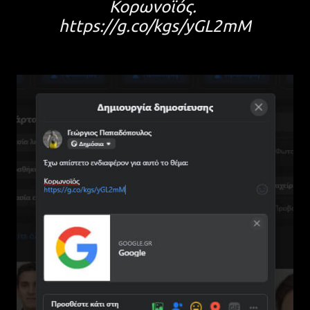
Κορωνοϊός.
https://g.co/kgs/yGL2mM