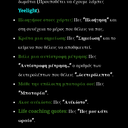
δωμάτια (Προυποθέτει να έχουμε λάμπες
Yeelight
).
Πλοηγήσου στους χάρτες:
Πες
"Πλοήγηση"
και
στη συνέχεια το μέρος που θέλεις να πας.
Κράτα μια σημείωση:
Πες
"Σημείωση"
και το
κείμενο που θέλεις να αποθηκευτεί.
Βάλε μια αντίστροφη μέτρηση:
Πες
"Αντίστροφη μέτρηση..."
ο αριθμός των
δευτερολέπτων που θέλεις
"...δευτερόλεπτα"
.
Μάθε την υπόλοιπη μπαταρία σου:
Πες
"Μπαταρία"
.
Άκου ανέκδοτα:
Πες
"Ανέκδοτο"
.
Life coaching quotes:
Πες
"Πες μου κάτι
ωραίο"
.