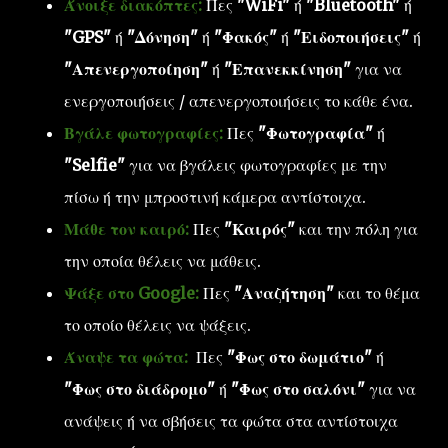
Άνοιξε διακόπτες:
Πες
"WiFi"
ή
"Bluetooth"
ή
"GPS"
ή
"Δόνηση"
ή
"Φακός"
ή
"Ειδοποιήσεις"
ή
"Απενεργοποίηση"
ή
"Επανεκκίνηση"
για να
ενεργοποιήσεις / απενεργοποιήσεις το κάθε ένα.
Βγάλε φωτογραφίες:
Πες
"Φωτογραφία"
ή
"Selfie"
για να βγάλεις φωτογραφίες με την
πίσω ή την μπροστινή κάμερα αντίστοιχα.
Μάθε τον καιρό:
Πες
"Καιρός"
και την πόλη για
την οποία θέλεις να μάθεις.
Ψάξε στο Google:
Πες
"Αναζήτηση"
και το θέμα
το οποίο θέλεις να ψάξεις.
Άναψε τα φώτα:
Πες
"Φως στο δωμάτιο"
ή
"Φως στο διάδρομο"
ή
"Φως στο σαλόνι"
για να
ανάψεις ή να σβήσεις τα φώτα στα αντίστοιχα