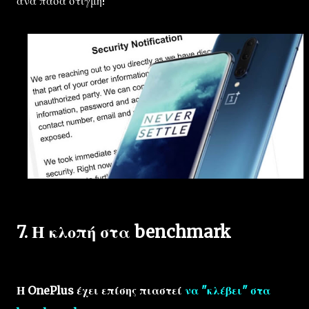
ανά πάσα στιγμή!
7. Η κλοπή στα benchmark
Η OnePlus έχει επίσης πιαστεί
να "κλέβει" στα