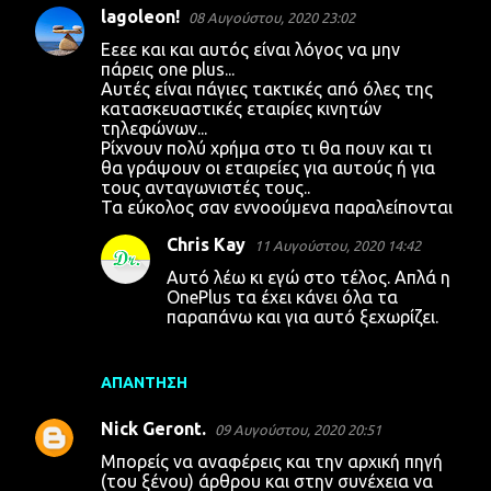
lagoleon!
08 Αυγούστου, 2020 23:02
Σ
Εεεε και και αυτός είναι λόγος να μην
χ
πάρεις one plus...
Αυτές είναι πάγιες τακτικές από όλες της
ό
κατασκευαστικές εταιρίες κινητών
λ
τηλεφώνων...
Ρίχνουν πολύ χρήμα στο τι θα πουν και τι
ι
θα γράψουν οι εταιρείες για αυτούς ή για
α
τους ανταγωνιστές τους..
Τα εύκολος σαν εννοούμενα παραλείπονται
Chris Kay
11 Αυγούστου, 2020 14:42
Αυτό λέω κι εγώ στο τέλος. Απλά η
OnePlus τα έχει κάνει όλα τα
παραπάνω και για αυτό ξεχωρίζει.
ΑΠΆΝΤΗΣΗ
Nick Geront.
09 Αυγούστου, 2020 20:51
Μπορείς να αναφέρεις και την αρχική πηγή
(του ξένου) άρθρου και στην συνέχεια να