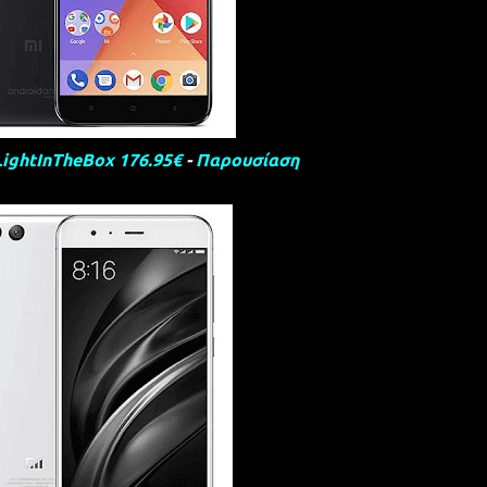
LightInTheBox 176.95€
-
Παρουσίαση