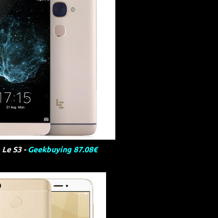
 Le S3 -
Geekbuying 87.08€