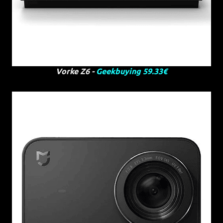
Vorke Z6 -
Geekbuying 59.33€