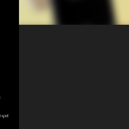
ε
ειρά