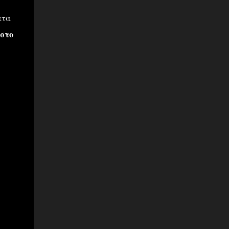
ατα
 στο