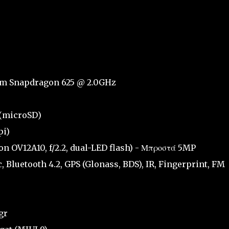
mm Snapdragon 625 @ 2.0GHz
 (microSD)
pi)
n OV12A10, f/2.2, dual-LED flash) - Μπροστά 5MP
c, Bluetooth 4.2, GPS (Glonass, BDS), IR, Fingerprint, FM
gr