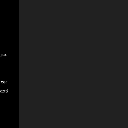
για
έτος
 από