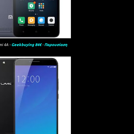
i 4A -
Geekbuying 84€
-
Παρουσίαση