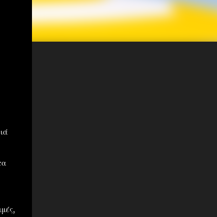
τιά
τα
μές,