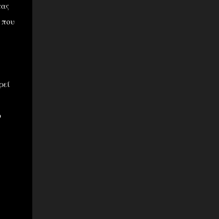
τας
 που
ρεί
ο