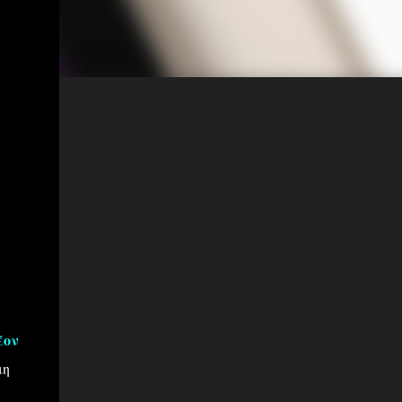
έον
μη