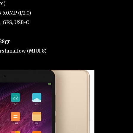
pi)
 5.0MP (f/2.0)
1, GPS, USB-C
328gr
arshmallow (MIUI 8)