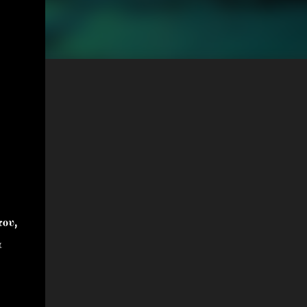
ου,
α