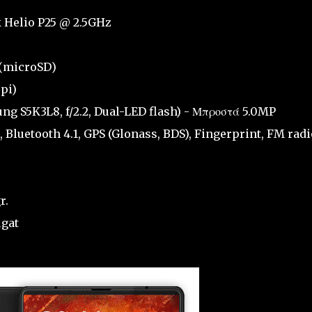
 Helio P25 @ 2.5GHz
 (microSD)
pi)
g S5K3L8, f/2.2, Dual-LED flash) - Μπροστά 5.0MP
, Bluetooth 4.1, GPS (Glonass, BDS), Fingerprint, FM radi
r.
ugat