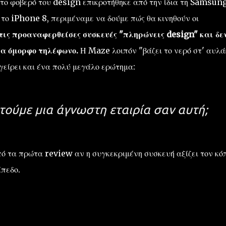
το φοβερό του design επικροτήθηκε από την ίδια τη Samsung
το iPhone 8, περιμέναμε να δούμε πώς θα κινηθούν οι
τις προαναφερθείσες συσκευές "πληρώνεις design" και δε
να όμορφο τηλέφωνο.
Η Maze λοιπόν "βάζει το νερό στ' αυλά
γείρει και ένα πολύ μεγάλο ερώτημα:
ούμε μια άγνωστη εταιρία σαν αυτή;
πό τα πρώτα review αν η συγκεκριμένη συσκευή αξίζει τον κό
ίπεδο.