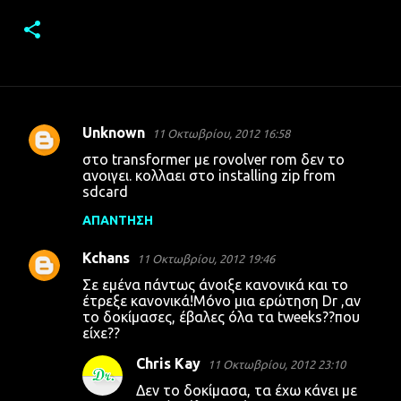
Unknown
11 Οκτωβρίου, 2012 16:58
Σ
στο transformer με rovolver rom δεν το
χ
ανοιγει. κολλαει στο installing zip from
sdcard
ό
λ
ΑΠΆΝΤΗΣΗ
ι
Kchans
11 Οκτωβρίου, 2012 19:46
α
Σε εμένα πάντως άνοιξε κανονικά και το
έτρεξε κανονικά!Μόνο μια ερώτηση Dr ,αν
το δοκίμασες, έβαλες όλα τα tweeks??που
είχε??
Chris Kay
11 Οκτωβρίου, 2012 23:10
Δεν το δοκίμασα, τα έχω κάνει με