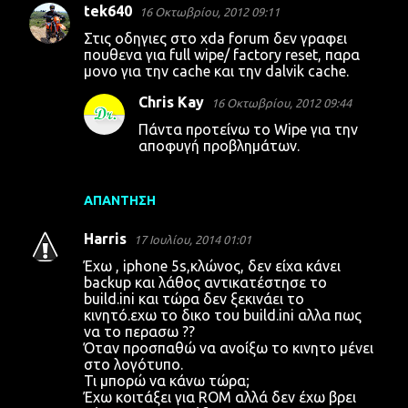
tek640
16 Οκτωβρίου, 2012 09:11
Στις οδηγιες στο xda forum δεν γραφει
πουθενα για full wipe/ factory reset, παρα
μονο για την cache και την dalvik cache.
Chris Kay
16 Οκτωβρίου, 2012 09:44
Πάντα προτείνω το Wipe για την
αποφυγή προβλημάτων.
ΑΠΆΝΤΗΣΗ
Harris
17 Ιουλίου, 2014 01:01
Έχω , iphone 5s,κλώνος, δεν είχα κάνει
backup και λάθος αντικατέστησε το
build.ini και τώρα δεν ξεκινάει το
κινητό.εχω το δικο του build.ini αλλα πως
να το περασω ??
Όταν προσπαθώ να ανοίξω το κινητο μένει
στο λογότυπο.
Τι μπορώ να κάνω τώρα;
Έχω κοιτάξει για ROM αλλά δεν έχω βρει