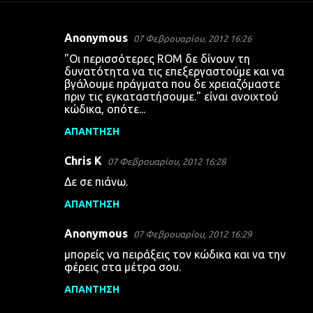
Anonymous
07 Φεβρουαρίου, 2012 16:26
Σ
"Οι περισσότερες ROM δε δίνουν τη
χ
δυνατότητα να τις επεξεργαστούμε και να
βγάλουμε πράγματα που δε χρειαζόμαστε
ό
πριν τις εγκαταστήσουμε." είναι ανοιχτού
λ
κώδικα, οπότε...
ι
ΑΠΆΝΤΗΣΗ
α
Chris K
07 Φεβρουαρίου, 2012 16:28
Δε σε πιάνω.
ΑΠΆΝΤΗΣΗ
Anonymous
07 Φεβρουαρίου, 2012 16:29
μπορείς να πειράξεις τον κώδικα και να την
φέρεις στα μέτρα σου.
ΑΠΆΝΤΗΣΗ