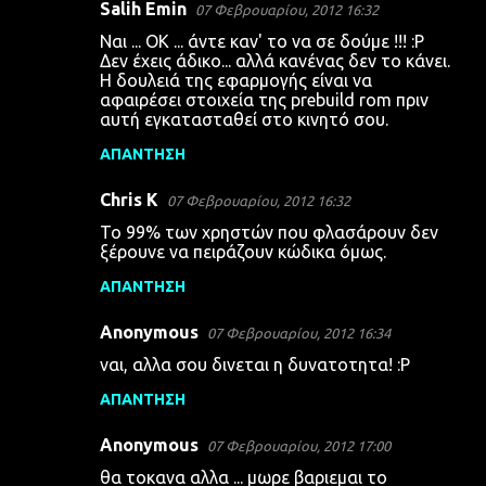
Salih Emin
07 Φεβρουαρίου, 2012 16:32
Ναι ... ΟΚ ... άντε καν' το να σε δούμε !!! :P
Δεν έχεις άδικο... αλλά κανένας δεν το κάνει.
Η δουλειά της εφαρμογής είναι να
αφαιρέσει στοιχεία της prebuild rom πριν
αυτή εγκατασταθεί στο κινητό σου.
ΑΠΆΝΤΗΣΗ
Chris K
07 Φεβρουαρίου, 2012 16:32
Το 99% των χρηστών που φλασάρουν δεν
ξέρουνε να πειράζουν κώδικα όμως.
ΑΠΆΝΤΗΣΗ
Anonymous
07 Φεβρουαρίου, 2012 16:34
ναι, αλλα σου δινεται η δυνατοτητα! :P
ΑΠΆΝΤΗΣΗ
Anonymous
07 Φεβρουαρίου, 2012 17:00
θα τοκανα αλλα ... μωρε βαριεμαι το