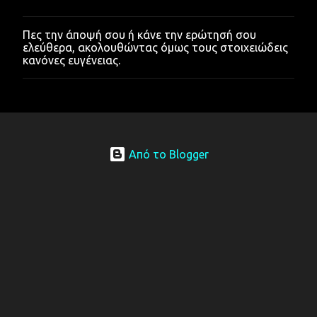
Πες την άποψή σου ή κάνε την ερώτησή σου
Δ
ελεύθερα, ακολουθώντας όμως τους στοιχειώδεις
η
κανόνες ευγένειας.
μ
ο
σ
ί
ε
υ
σ
η
Από το Blogger
σ
χ
ο
λ
ί
ο
υ