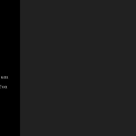
 και
 ένα