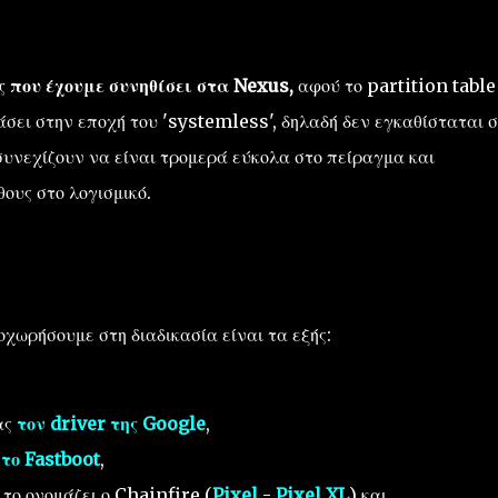
ς που έχουμε συνηθίσει στα Nexus,
αφού το partition table
ράσει στην εποχή του 'systemless', δηλαδή δεν εγκαθίσταται 
υνεχίζουν να είναι τρομερά εύκολα στο πείραγμα και
ους στο λογισμικό.
χωρήσουμε στη διαδικασία είναι τα εξής:
ας
τον driver της Google
,
το Fastboot
,
 το ονομάζει ο Chainfire (
Pixel
-
Pixel XL
) και