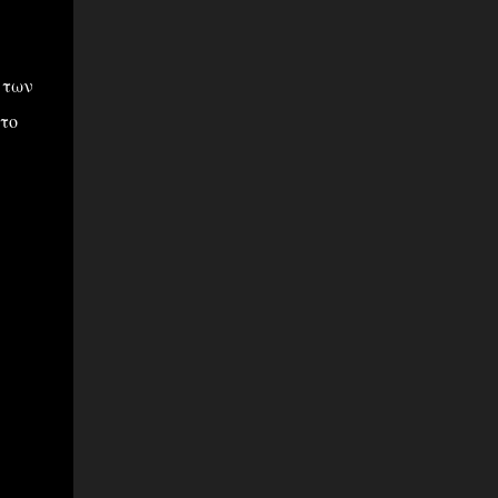
 των
στο