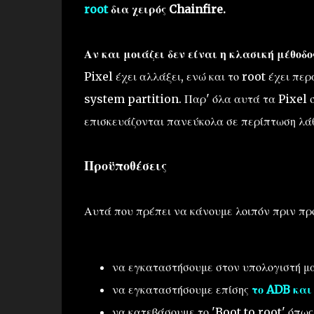
root
δια χειρός Chainfire.
Αν και μοιάζει δεν είναι η κλασική μέθοδο
Pixel έχει αλλάξει, ενώ και το root έχει πε
system partition. Παρ' όλα αυτά τα Pixel σ
επισκευάζονται πανεύκολα σε περίπτωση λάθ
Προϋποθέσεις
Αυτά που πρέπει να κάνουμε λοιπόν πριν προ
να εγκαταστήσουμε στον υπολογιστή μ
να εγκαταστήσουμε επίσης
το ADB και 
να κατεβάσουμε το 'Boot to root' όπως