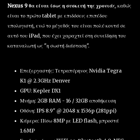
Nexus 9 θα είναι ίσως η συσκευή της χρονιάς
, καθώς
είναι το πρώτο tablet με επιδόσεις επιπέδου
υπολογιστή, ενώ το μέγεθός του είναι πολύ κοντά σε
αυτό του iPad, που έχει χαραχτεί στη συνείδηση του
καταναλωτή ως "η σωστή διάσταση".
Επεξεργαστής: Τετραπύρηνος Nvidia Tegra
K1 @ 2.3GHz Denver
GPU: Kepler DX1
Μνήμη: 2GB RAM - 16 / 32GB αποθήκευση
Οθόνη: IPS 8.9" @ 2048 x 1536p (281ppi)
Κάμερα: Πίσω 8MP με LED flash, μπροστά
1.6MP