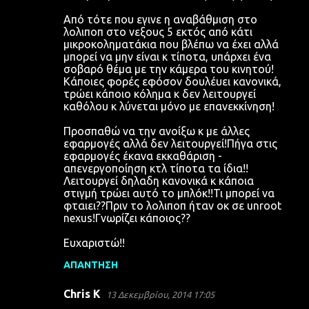
Από τότε που εγινε η αναβάθμιση στο
λολιποπ στο νεξους 5 εκτός από κάτι
μικροκοληματάκια που βλέπω να έχει αλλά
μπορεί να μην είναι κ τίποτα, υπάρχει ένα
σοβαρό θέμα με την κάμερα του κινητού!
Κάποιες φορές εφόσον δουλέυει κανονικά,
τρώει κάποιο κόλημα κ δεν λειτουργεί
καθόλου κ λύνεται μόνο με επανεκκίνηση!
Προσπαθώ να την ανοίξω κ με άλλες
εφαρμογές αλλά δεν λειτουργεί!Πήγα στις
εφαρμογές έκανα εκκαθάριση -
απενεργοποίηση κτλ τίποτα τα ίδια!!
Λειτουργεί δηλαδη κανονικά κ κάποια
στιγμή τρώει αυτό το μπλόκ!!Τι μπορεί να
φταιει??Πριν το λολιποπ ήταν οκ σε unroot
nexus!Γνωρίζει κάποιος??
Ευχαριστώ!!
ΑΠΆΝΤΗΣΗ
Chris K
13 Δεκεμβρίου, 2014 17:05