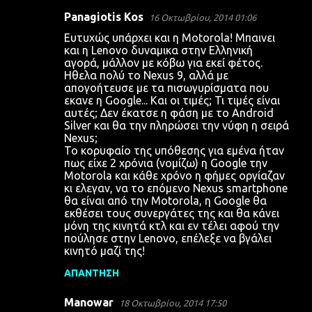
Panagiotis Kos
16 Οκτωβρίου, 2014 01:06
Ευτυχώς υπάρχει και η Motorola! Μπαινει
και η Lenovo δυναμικα στην Ελληνική
αγορά, μάλλον με κόβω για εκεί φέτος.
Ηθελα πολύ το Nexus 9, αλλά με
απογοήτευσε με τα πισωγυρίσματα που
εκανε η Google... Και οι τιμές; Τι τιμές είναι
αυτές; Δεν έκατσε η φάση με το Android
Silver και θα την πληρώσει την νύφη η σειρά
Nexus;
Το κορυφαίο της υπόθεσης για εμένα ήταν
πως είχε 2 χρόνια (νομίζω) η Google την
Motorola και κάθε χρόνο η φήμες οργίαζαν
κι ελεγαν, να το επόμενο Nexus smartphone
θα είναι από την Motorola, η Google θα
εκθέσει τους συνεργάτες της και θα κάνει
μόνη της κινητά κτλ και εν τέλει αφού την
πούλησε στην Lenovo, επέλεξε να βγάλει
κινητό μαζί της!
ΑΠΆΝΤΗΣΗ
Manowar
18 Οκτωβρίου, 2014 17:50