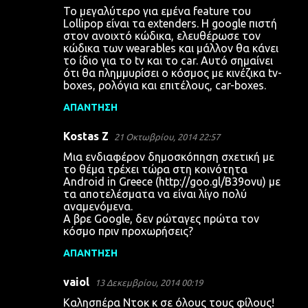
Το μεγαλύτερο για εμένα feature του
Lollipop είναι τα extenders. H google πιστή
στον ανοιχτό κώδικα, ελευθέρωσε τον
κώδικα των wearables και μάλλον θα κάνει
το ίδιο για το tv και το car. Αυτό σημαίνει
ότι θα πλημμυρίσει ο κόσμος με κινέζικα tv-
boxes, ρολόγια και επιτέλους, car-boxes.
ΑΠΆΝΤΗΣΗ
Kostas Z
21 Οκτωβρίου, 2014 22:57
Μια ενδιαφέρον δημοσκόπηση σχετική με
το θέμα τρέχει τώρα στη κοινότητα
Android in Greece (http://goo.gl/B39ovu) με
τα αποτελέσματα να είναι λίγο πολύ
αναμενόμενα.
Α βρε Google, δεν ρώταγες πρώτα τον
κόσμο πριν προχωρήσεις?
ΑΠΆΝΤΗΣΗ
vaiol
13 Δεκεμβρίου, 2014 00:19
Καλησπέρα Ντοκ κ σε όλους τους φίλους!