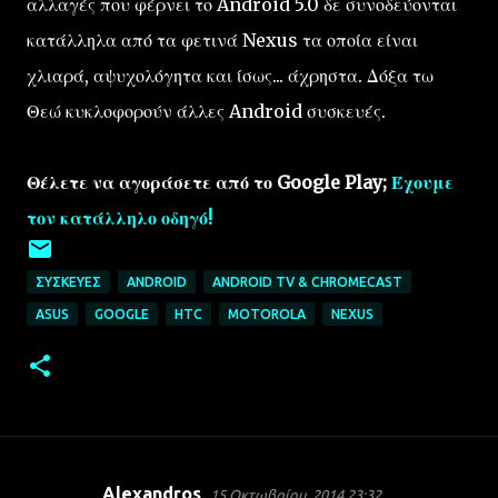
αλλαγές που φέρνει το Android 5.0 δε συνοδεύονται
κατάλληλα από τα φετινά Nexus τα οποία είναι
χλιαρά, αψυχολόγητα και ίσως... άχρηστα. Δόξα τω
Θεώ κυκλοφορούν άλλες Android συσκευές.
Θέλετε να αγοράσετε από το Google Play;
Έχουμε
τον κατάλληλο οδηγό!
ΣΥΣΚΕΥΈΣ
ANDROID
ANDROID TV & CHROMECAST
ASUS
GOOGLE
HTC
MOTOROLA
NEXUS
Alexandros
15 Οκτωβρίου, 2014 23:32