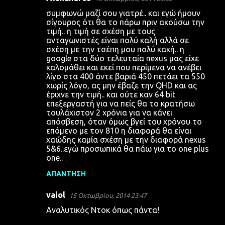
Σ
συμφωνώ μαζί σου γιατρέ.. και εγώ ήμουν
χ
σίγουρος ότι θα το πάρω πριν ακούσω την
τιμή.. η τιμή σε σχέση με τους
ό
ανταγωνιστές είναι πολύ καλή αλλά σε
λ
σχέση με την τσέπη μου πολύ κακή.. η
google στα δύο τελευταία nexus μας είχε
ι
καλομάθει και εκεί που περίμενα να ανέβει
α
λίγο στα 400 άντε βαριά 450 πετάει τα 550
χωρίς λόγο, ας μην έβαζε την QHD και ας
έριχνε την τιμή.. και ούτε καν 64 bit
επεξεργαστή για να πείς θα το κρατήσω
τουλάχιστον 2 χρόνια για να κάνει
απόσβεση, όταν όμως βγεί του χρόνου το
επόμενο με τον 810 η διαφορά θα είναι
χαώδης καμία σχέση με την διαφορά nexus
5&6..εγώ προσωπικά θα πάω για το one plus
one..
ΑΠΆΝΤΗΣΗ
vaiol
15 Οκτωβρίου, 2014 23:47
Αναλυτικός Ντοκ όπως πάντα!