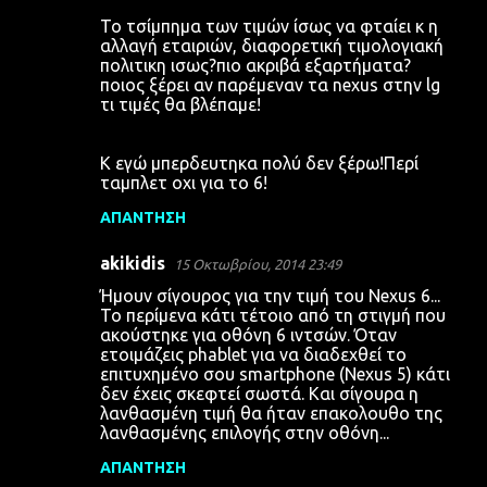
Το τσίμπημα των τιμών ίσως να φταίει κ η
αλλαγή εταιριών, διαφορετική τιμολογιακή
πολιτικη ισως?πιο ακριβά εξαρτήματα?
ποιος ξέρει αν παρέμεναν τα nexus στην lg
τι τιμές θα βλέπαμε!
Κ εγώ μπερδευτηκα πολύ δεν ξέρω!Περί
ταμπλετ οχι για το 6!
ΑΠΆΝΤΗΣΗ
akikidis
15 Οκτωβρίου, 2014 23:49
Ήμουν σίγουρος για την τιμή του Nexus 6...
Το περίμενα κάτι τέτοιο από τη στιγμή που
ακούστηκε για οθόνη 6 ιντσών. Όταν
ετοιμάζεις phablet για να διαδεχθεί το
επιτυχημένο σου smartphone (Nexus 5) κάτι
δεν έχεις σκεφτεί σωστά. Και σίγουρα η
λανθασμένη τιμή θα ήταν επακολουθο της
λανθασμένης επιλογής στην οθόνη...
ΑΠΆΝΤΗΣΗ