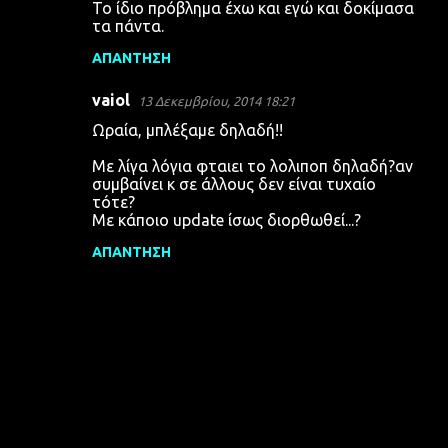
Το ίδιο πρόβλημα έχω και εγώ και δοκίμασα
τα πάντα.
ΑΠΆΝΤΗΣΗ
vaiol
13 Δεκεμβρίου, 2014 18:21
Ωραία, μπλέξαμε δηλαδή!!
Με λίγα λόγια φταιει το λολιποπ δηλαδή?αν
συμβαίνει κ σε άλλους δεν είναι τυχαίο
τότε?
Με κάποιο update ίσως διορθωθεί...?
ΑΠΆΝΤΗΣΗ