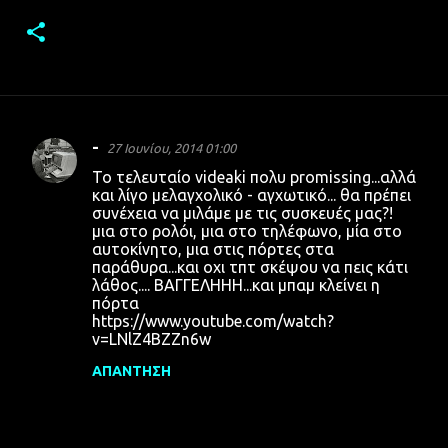
-
27 Ιουνίου, 2014 01:00
Σ
Το τελευταίο videaki πολυ promissing...αλλά
χ
και λίγο μελαγχολικό - αγχωτικό... θα πρέπει
συνέχεια να μιλάμε με τις συσκευές μας?!
ό
μια στο ρολόι, μια στο τηλέφωνο, μία στο
λ
αυτοκίνητο, μια στις πόρτες στα
παράθυρα...και οχι τπτ σκέψου να πεις κάτι
ι
λάθος.... ΒΑΓΓΕΛΗΗΗ...και μπαμ κλείνει η
α
πόρτα
https://www.youtube.com/watch?
v=LNlZ4BZZn6w
ΑΠΆΝΤΗΣΗ