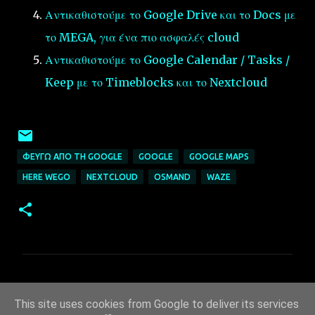
Αντικαθιστούμε το Google Drive και το Docs με
το MEGA, για ένα πιο ασφαλές cloud
Αντικαθιστούμε το Google Calendar / Tasks /
Keep με το Timeblocks και το Nextcloud
ΦΕΎΓΩ ΑΠΌ ΤΗ GOOGLE
GOOGLE
GOOGLE MAPS
HERE WEGO
NEXTCLOUD
OSMAND
WAZE
Σ
χ
This site uses cookies from Google to deliver its services