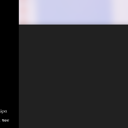
ώρα
 τον