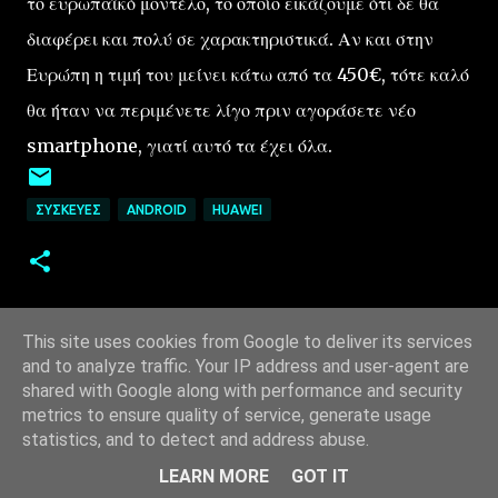
το ευρωπαϊκό μοντέλο, το οποίο εικάζουμε ότι δε θα
διαφέρει και πολύ σε χαρακτηριστικά. Αν και στην
Ευρώπη η τιμή του μείνει κάτω από τα 450€, τότε καλό
θα ήταν να περιμένετε λίγο πριν αγοράσετε νέο
smartphone, γιατί αυτό τα έχει όλα.
ΣΥΣΚΕΥΈΣ
ANDROID
HUAWEI
This site uses cookies from Google to deliver its services
and to analyze traffic. Your IP address and user-agent are
shared with Google along with performance and security
metrics to ensure quality of service, generate usage
statistics, and to detect and address abuse.
Από το Blogger
LEARN MORE
GOT IT