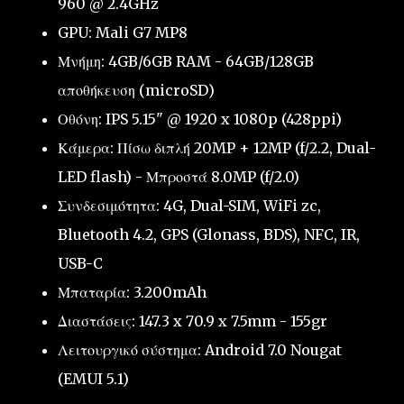
960 @ 2.4GHz
GPU: Mali G7 MP8
Μνήμη: 4GB/6GB RAM - 64GB/128GB
αποθήκευση (microSD)
Οθόνη: IPS 5.15" @ 1920 x 1080p (428ppi)
Κάμερα: Πίσω διπλή 20MP + 12MP (f/2.2, Dual-
LED flash) - Μπροστά 8.0MP (f/2.0)
Συνδεσιμότητα: 4G, Dual-SIM, WiFi zc,
Bluetooth 4.2, GPS (Glonass, BDS), NFC, IR,
USB-C
Μπαταρία: 3.200mAh
Διαστάσεις: 147.3 x 70.9 x 7.5mm - 155gr
Λειτουργικό σύστημα: Android 7.0 Nougat
(EMUI 5.1)