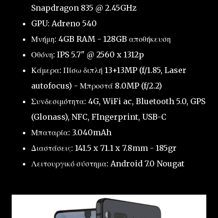
Snapdragon 835 @ 2.45GHz
GPU: Adreno 540
Μνήμη: 4GB RAM - 128GB αποθήκευση
Οθόνη: IPS 5.7" @ 2560 x 1312p
Κάμερα: Πίσω διπλή 13+13MP (f/1.85, Laser
autofocus) - Μπροστά 8.0MP (f/2.2)
Συνδεσιμότητα: 4G, WiFi ac, Bluetooth 5.0, GPS
(Glonass), NFC, FIngerprint, USB-C
Μπαταρία: 3.040mAh
Διαστάσεις: 141.5 x 71.1 x 7.8mm - 185gr
Λειτουργικό σύστημα: Android 7.0 Nougat