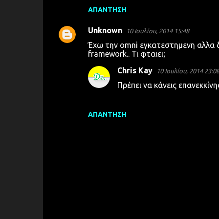
ΑΠΆΝΤΗΣΗ
ό
λ
Unknown
10 Ιουλίου, 2014 15:48
ι
Έχω την omni εγκατεστημενη αλλα 
α
framework.. Τι φταιει;
Chris Kay
10 Ιουλίου, 2014 23:0
Πρέπει να κάνεις επανεκκίν
ΑΠΆΝΤΗΣΗ