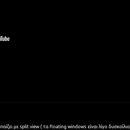
ίζει με split view ( τα floating windows είναι λίγο δυσκοίλια