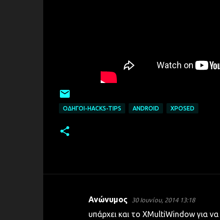
ΟΔΗΓΟΊ-HACKS-TIPS
ANDROID
XPOSED
Ανώνυμος
30 Ιουνίου, 2014 13:18
Σ
υπάρχει και το XMultiWindow για να πα
χ