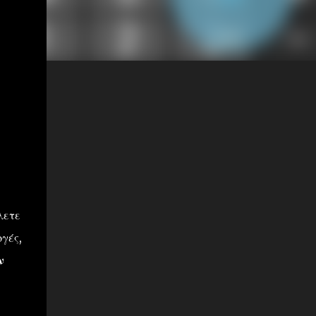
λετε
γές,
ν