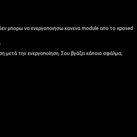
δεν μπορω να ενεργοποιησω κανενα module απο το xposed
8
ηση μετά την ενεργοποίηση. Σου βγάζει κάποιο σφάλμα;