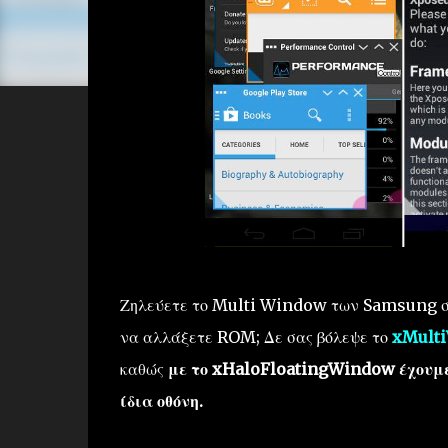
Ζηλεύετε το Multi Window των Samsung σ
να αλλάξετε ROM; Δε σας βόλεψε το
xMult
καθώς
με το xHaloFloatingWindow έχουμε
ίδια οθόνη.