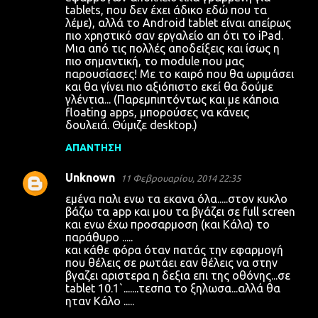
tablets, που δεν έχει άδικο εδώ που τα
λέμε), αλλά το Android tablet είναι απείρως
πιο χρηστικό σαν εργαλείο απ ότι το iPad.
Μια από τις πολλές αποδείξεις και ίσως η
πιο σημαντική, το module που μας
παρουσίασες! Με το καιρό που θα ωριμάσει
και θα γίνει πιο αξιόπιστο εκεί θα δούμε
γλέντια... (Παρεμπιπτόντως και με κάποια
floating apps, μπορούσες να κάνεις
δουλειά. Θύμιζε desktop.)
ΑΠΆΝΤΗΣΗ
Unknown
11 Φεβρουαρίου, 2014 22:35
εμένα παλι ενω τα εκανα όλα.....στον κυκλο
βάζω τα app και μου τα βγάζει σε full screen
και ενω έχω προσαρμοση (και Κάλα) το
παράθυρο .....
και κάθε φόρα όταν πατάς την εφαρμογή
που θέλεις σε ρωτάει εαν θέλεις να στην
βγαζει αριστερα η δεξια επι της οθόνης...σε
tablet 10.1`.......τεσπα το ξηλωσα...αλλά θα
ηταν Κάλο .....