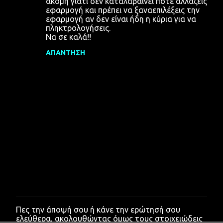
ακόμη γιατί δεν καταλαβαίνει πότε αλλάζεις
εφαρμογή και πρέπει να ξαναεπιλέξεις την
εφαρμογή αν δεν είναι ήδη η κύρια για να
πληκτρολογήσεις.
Να σε καλά!!
ΑΠΆΝΤΗΣΗ
Πες την άποψή σου ή κάνε την ερώτησή σου
Δ
ελεύθερα, ακολουθώντας όμως τους στοιχειώδεις
η