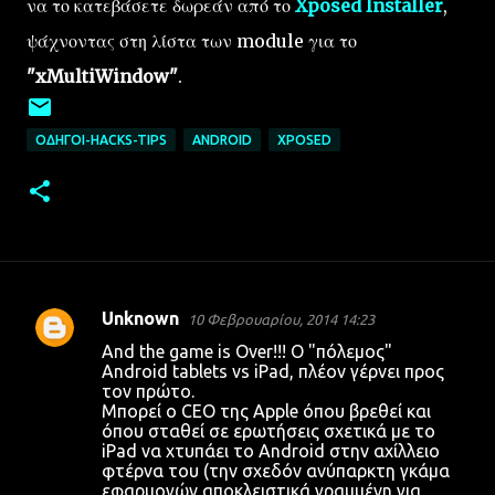
να το κατεβάσετε δωρεάν από το
Xposed Installer
,
ψάχνοντας στη λίστα των module για το
"xMultiWindow"
.
ΟΔΗΓΟΊ-HACKS-TIPS
ANDROID
XPOSED
Unknown
10 Φεβρουαρίου, 2014 14:23
Σ
And the game is Over!!! Ο "πόλεμος"
χ
Android tablets vs iPad, πλέον γέρνει προς
τον πρώτο.
ό
Μπορεί ο CEO της Apple όπου βρεθεί και
λ
όπου σταθεί σε ερωτήσεις σχετικά με το
iPad να χτυπάει το Android στην αχίλλειο
ι
φτέρνα του (την σχεδόν ανύπαρκτη γκάμα
α
εφαρμογών αποκλειστικά γραμμένη για