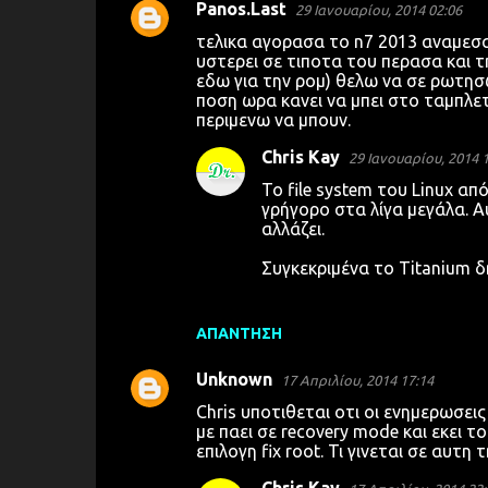
Panos.Last
29 Ιανουαρίου, 2014 02:06
τελικα αγορασα το n7 2013 αναμεσα 
υστερει σε τιποτα του περασα και τ
εδω για την ρομ) θελω να σε ρωτησ
ποση ωρα κανει να μπει στο ταμπλετ
περιμενω να μπουν.
Chris Kay
29 Ιανουαρίου, 2014 
Το file system του Linux απ
γρήγορο στα λίγα μεγάλα. Α
αλλάζει.
Συγκεκριμένα το Titanium δ
ΑΠΆΝΤΗΣΗ
Unknown
17 Απριλίου, 2014 17:14
Chris υποτιθεται οτι οι ενημερωσ
με παει σε recovery mode και εκει τ
επιλογη fix root. Τι γινεται σε αυτη