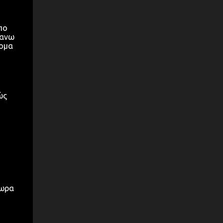
πο
 ανω
κομα
ώς
τωρα