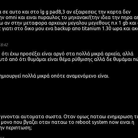
σε αυτο και στο lg g pad8,3 αν εξαιρεσεις την καρτα δεν
ην omni και ειναι πυραυλος το μηχανακι!(την ιδεα την πηρα α
ω αν στην μεταφορα αρχειων μεγαλου μεγεθους π.χ 1 gb και
 γιατι στο δικο μου ενα backup απο titanium 1.30 ωρα και α
18:42
ό ότι έχω προσέξει είναι αργό στα πολλά μικρά αρχεία, αλλά
υτό από ότι θυμάμαι είναι θέμα ρύθμισης αλλά δε θυμάμαι π
ημιουργεί πολλά μικρά οπότε αναμενόμενο είναι.
εις γινονται αυτοματα σωστα. Οταν ομως παταω ενημερωση 
ο μονο που βγαζει οταν παταω το reboot system now ειναι η
 την περιπτωση;