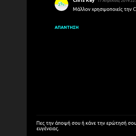
Chris Kay
17 Απριλίου, 2014 22:
Μάλλον χρησιμοποιείς την C
ΑΠΆΝΤΗΣΗ
Πες την άποψή σου ή κάνε την ερώτησή σο
Δ
ευγένειας.
η
μ