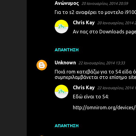
λ
Ανώνυμος
20 Ιανουαρίου, 2014 20:59
ι
Για το s2 αναφέρει το μοντελο i910
α
Chris Kay
20 Ιανουαρίου, 2014 
Αν πας στο Downloads page θ
ΑΠΆΝΤΗΣΗ
Unknown
22 Ιανουαρίου, 2014 13:33
Ποιά rom κατεβάζω για το S4 είδα ότι
συμπεριλαμβάνεται στο επίσημο site στ
Chris Kay
22 Ιανουαρίου, 2014 
Εδώ είναι το S4:
http://omnirom.org/devices/
ΑΠΆΝΤΗΣΗ