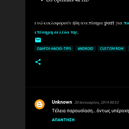
ενώ κυκλοφορούν ήδη ανεπίσημα port για
πο
επίσημη σελίδα της
.
ΟΔΗΓΟΊ-HACKS-TIPS
ANDROID
CUSTOM ROM
Unknown
20 Ιανουαρίου, 2014 00:53
Σ
Τέλεια παρουσίαση... όντως υπέροχ
χ
ΑΠΆΝΤΗΣΗ
ό