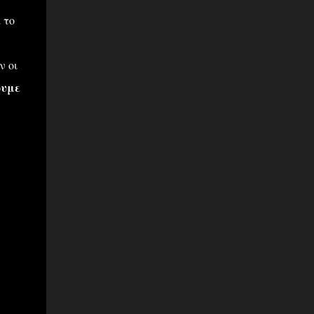
 το
ν οι
ουμε