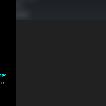
Oppo
,
ερα