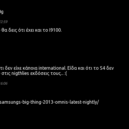
0g
22:59
α δεις ότι έχει και το I9100.
 δεν είχε κάποια international. Είδα και ότι το S4 δεν
ις nigthlies εκδόσεις τους... :(
16:06
samsungs-big-thing-2013-omnis-latest-nightly/