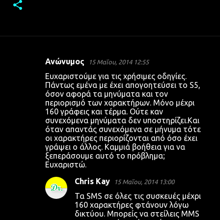
Ανώνυμος
15 Μαΐου, 2014 12:55
Σ
Ευχαριστούμε για τις χρήσιμες οδηγίες.
χ
Πάντως εμένα με έχει απογοητεύσει το S5,
όσον αφορά τα μηνύματα και τον
ό
περιορισμό των χαρακτήρων. Μόνο μέχρι
λ
160 γράφεις και τέρμα. Ούτε καν
συνεχόμενα μηνύματα δεν υποστηρίζει.Και
ι
όταν απαντάς συνεχόμενα σε μήνυμα τότε
α
οι χαρακτήρες περιορίζονται από όσο έχει
γράψει ο άλλος. Καμμιά βοήθεια για να
ξεπεράσουμε αυτό το πρόβλημα;
Ευχαριστώ.
Chris Kay
15 Μαΐου, 2014 13:00
Τα SMS σε όλες τις συσκευές μέχρι
160 χαρακτήρες φτάνουν λόγω
δικτύου. Μπορείς να στείλεις MMS