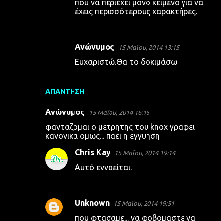
που να περιέχει μόνο κείμενο για να
έχεις περισσότερους χαρακτήρες.
Ανώνυμος
15 Μαΐου, 2014 13:15
Ευχαριστώ.Θα το δοκιμάσω
ΑΠΆΝΤΗΣΗ
Ανώνυμος
15 Μαΐου, 2014 16:15
φανταζομαι ο μετρητης του knox γραφει
κανονικα ομως... παει η εγγυηση
Chris Kay
15 Μαΐου, 2014 19:14
Αυτό εννοείται.
Unknown
15 Μαΐου, 2014 19:51
που φτασαμε... να φοβομαστε να