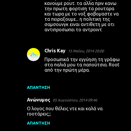
κανουμε ρουτ. τα αλλα πριν κανω
την πρωτη φορτιση τα ρουταρα
και τωρα με το νοξ φοβομαστε να
τα πειραξουμε... η πολιτικη της
σαμσουνγκ ειναι αντιθετη με οτι
αντιπροσωπει το αντροιντ
Chris Kay
15 Μαΐου, 2014 20:00
Προσωπικά την εγγύηση τη γράφω
στα παλιά μου τα παπούτσια. Root
από την πρώτη μέρα.
ΑΠΆΝΤΗΣΗ
Ανώνυμος
05 Αυγούστου, 2014 09:46
Ο λογος που θέλεις ντε και καλά να
rooτάρεις;;
ΑΠΆΝΤΗΣΗ