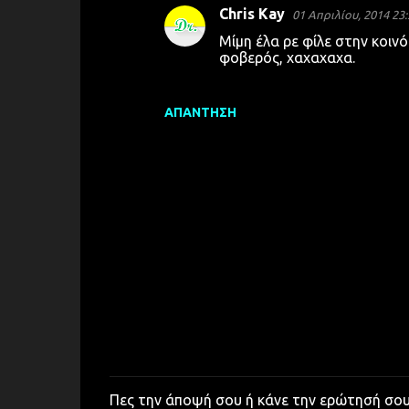
Chris Kay
01 Απριλίου, 2014 23:
ι
Μίμη έλα ρε φίλε στην κοινό
α
φοβερός, χαχαχαχα.
ΑΠΆΝΤΗΣΗ
Πες την άποψή σου ή κάνε την ερώτησή σο
Δ