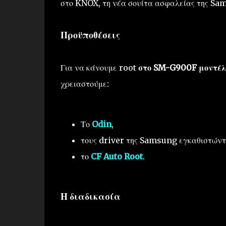
στο KNOX, τη νέα σουίτα ασφαλείας της Sa
Προϋποθέσεις
Για να κάνουμε root
στο SM-G900F μοντέλο
χρειαστούμε:
Το
Odin
,
τους driver της Samsung εγκαθιστών
το
CF Auto Root
.
Η διαδικασία