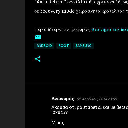
"Auto Reboot" στο Odin. Θα χρειαστεί όμως
σε recovery mode χειροκίνητα κρατώντας 
Περισσότερες πληροφορίες
στο νήμα της δι
ANDROID
ROOT
SAMSUNG
Ανώνυμος
01 Απριλίου, 2014 23:09
Σ
Άκουσα οτι ρουταρεται και με Betadi
χ
Ισχύει??
ό
Μίμης
λ