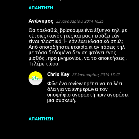
ΑΠΆΝΤΗΣΗ
Ανώνυμος
23 Ιανουαρίου, 2014 16:25
Θα τρελαθώ, βρίσκουμε ένα έξυπνο τηλ. με
τέτοιες ικανότητες και μας πειράζει εάν
είναι πλαστικό; Ή εάν έχει κλασσικό στυλ;
Από οποιαδήποτε εταιρία κι αν πάρεις τηλ
με τόσα δεδομένα δεν σε φτάνει ένας
μισθός , προ μνημονίου, να το αποκτήσεις...
Τι λέμε τώρα;
Chris Kay
23 Ιανουαρίου, 2014 17:42
Φίλε ένα review πρέπει να τα λέει
όλα για να ενημερώνει τον
υποψήφιο αγοραστή πριν αγοράσει
μια συσκευή.
ΑΠΆΝΤΗΣΗ