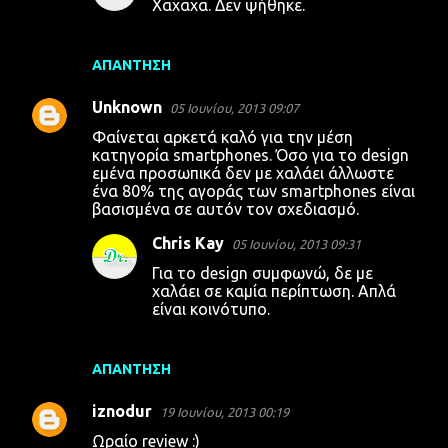
Χαχαχα. Δεν ψήθηκε.
ι
α
ΑΠΆΝΤΗΣΗ
Unknown
05 Ιουνίου, 2013 09:07
Φαίνεται αρκετά καλό για την μέση
κατηγορία smartphones. Όσο για το design
εμένα προσωπικά δεν με χαλάει άλλωστε
ένα 80% της αγοράς των smartphones είναι
βασισμένα σε αυτόν τον σχεδιασμό.
Chris Kay
05 Ιουνίου, 2013 09:31
Για το design συμφωνώ, δε με
χαλάει σε καμία περίπτωση. Απλά
είναι κοινότυπο.
ΑΠΆΝΤΗΣΗ
iznodur
19 Ιουνίου, 2013 00:19
Ωραίο review :)