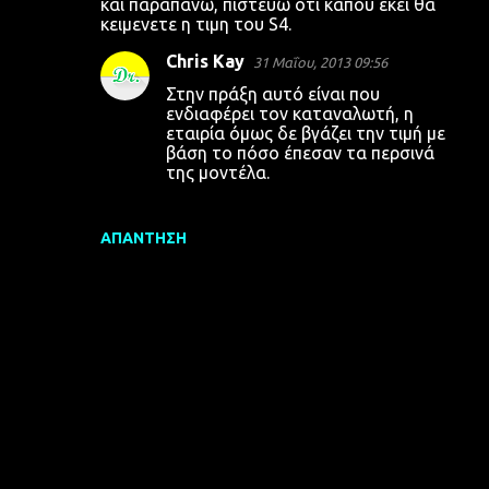
και παραπανω, πιστευω οτι καπου εκει θα
ό
κειμενετε η τιμη του S4.
λ
Chris Kay
31 Μαΐου, 2013 09:56
ι
Στην πράξη αυτό είναι που
α
ενδιαφέρει τον καταναλωτή, η
εταιρία όμως δε βγάζει την τιμή με
βάση το πόσο έπεσαν τα περσινά
της μοντέλα.
ΑΠΆΝΤΗΣΗ