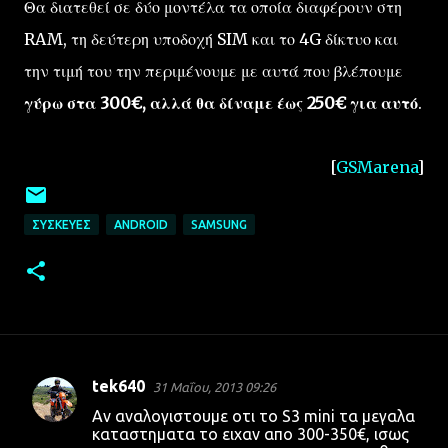
Θα διατεθεί σε δύο μοντέλα τα οποία διαφέρουν στη
RAM, τη δεύτερη υποδοχή SIM και το 4G δίκτυο και
την τιμή του την περιμένουμε με αυτά που βλέπουμε
γύρω στα 300€, αλλά θα δίναμε έως 250€ για αυτό
.
[
GSMarena
]
ΣΥΣΚΕΥΈΣ
ANDROID
SAMSUNG
tek640
31 Μαΐου, 2013 09:26
Σ
Αν αναλογιστουμε οτι το S3 mini τα μεγαλα
χ
καταστηματα το ειχαν απο 300-350€, ισως