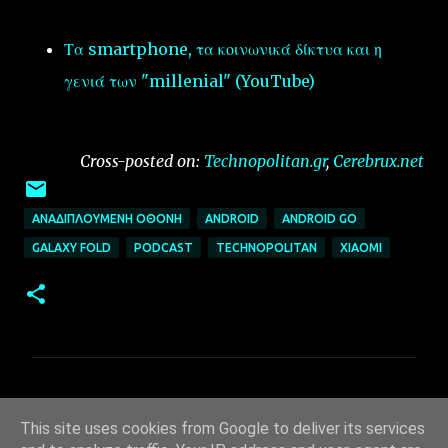
Τα smartphone, τα κοινωνικά δίκτυα και η
γενιά των "millenial" (YouTube)
Cross-posted on:
Technopolitan.gr
,
Cerebrux.net
ΑΝΑΔΙΠΛΟΎΜΕΝΗ ΟΘΌΝΗ
ANDROID
ANDROID GO
GALAXY FOLD
PODCAST
TECHNOPOLITAN
XIAOMI
Σ
χ
This site uses cookies from Google to deliver its services
ό