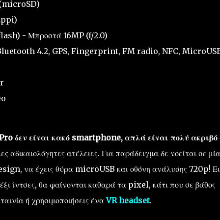
 (microSD)
2ppi)
flash) - Μπροστά 16MP (f/2.0)
 Bluetooth 4.2, GPS, Fingerprint, FM radio, NFC, MicroUS
r
eo
Pro δεν είναι κακό smartphone, απλά είναι πολύ ακριβό
ες αδικαιολόγητες ατέλειες. Για παράδειγμα δε νοείται σε μί
esign, να έχεις θύρα microUSB και οθόνη ανάλυσης 720p! Ει
έξι ίντσες, θα φαίνονται καθαρά τα pixel, κάτι που σε βάθος
 ταινία ή χρησιμοποιήσεις ένα
VR headset
.