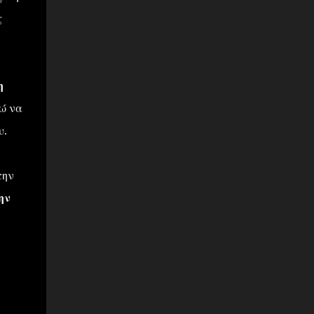
ς
η
ώ να
υ.
την
ην