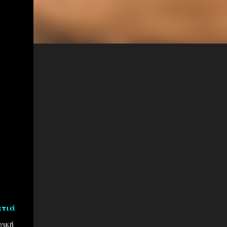
,
ατιά
γική