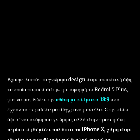
4.2, GPS (Glonass, BDS), IR, Fingerprint, FM
radio, MicroUSB 2.0
Μπαταρία: 4.000mAh
Διαστάσεις: 158.6 x 75.4 x 8.1mm - 181gr
Λειτουργικό σύστημα: Android 7.1 Nougat
(MIUI 9)
Έχουμε λοιπόν το γνώριμο design στην μπροστινή όψη,
το οποίο παρουσιάστηκε με αφορμή το Redmi 5 Plus,
για να μας δώσει την
οθόνη με κλίμακα 18:9
που
έχουν τα περισσότερα σύγχρονα μοντέλα. Στην πίσω
όψη είναι ακόμη πιο γνώριμο, αλλά στην προκειμένη
περίπτωση
θυμίζει πολύ και το iPhone X, χάρη στην
ιδιαίτερη τοποθέτηση του διπλού φακού της