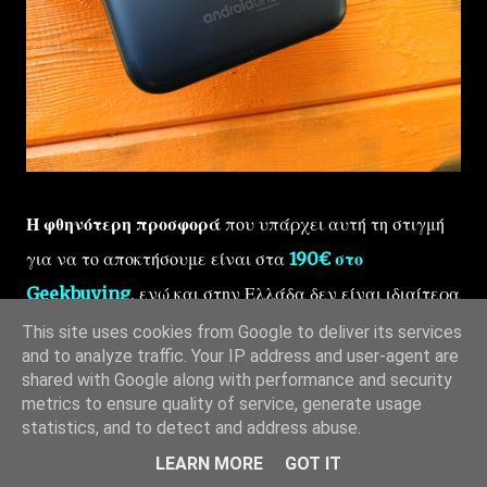
Η φθηνότερη προσφορά
που υπάρχει αυτή τη στιγμή
για να το αποκτήσουμε είναι στα
190€ στο
Geekbuying
, ενώ και στην Ελλάδα δεν είναι ιδιαίτερα
ακριβό, καθώς το βρίσκεις κοντά στα 230 ευρώ.
This site uses cookies from Google to deliver its services
and to analyze traffic. Your IP address and user-agent are
shared with Google along with performance and security
metrics to ensure quality of service, generate usage
statistics, and to detect and address abuse.
ΕΠΙΔΡΟΜΉ ΣΤΗΝ ΚΊΝΑ
ΚΙΝΈΖΙΚΑ
ΣΥΣΚΕΥΈΣ
ANDROID
ANDROID ONE
REVIEW
XIAOMI
XIAOMI MI A1
LEARN MORE
GOT IT