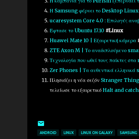
Η καμπάνια για το Purism ξεπερνάει το
Η Samsung φέρνει το Desktop Linux
ucaresystem Core 4.0 : Επιλογές ανα
Έφτασε το Ubuntu 17.10
#Linux
Huawei Mate 10 | Εξαιρετική κάμερα
ZTE Axon M | Το αναδιπλούμενο sm
Τεχνολογία που ωθεί τους παίκτες στα
Zer Phones | Τα αυθεντικά ελληνικά
Πλησιάζει η νέα σεζόν
Stranger Thin
τελείωσε το εξαιρετικό
Halt and catch
ANDROID
LINUX
LINUX ON GALAXY
SAMSUNG