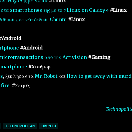
ν στόχο της με $2.1εκ
#Linux
 στα smartphones της με το «Linux on Galaxy»
#Linux
βάθμισης σε νέα έκδοση Ubuntu
#Linux
#Android
artphone
#Android
 microtransactions από την Activision
#Gaming
 smartphone
#Χιούμορ
gs
, ξεκίνησαν τα
Mr. Robot
και
How to get away with murd
 fire
.
#Σειρές
Technopolit
TECHNOPOLITAN
UBUNTU