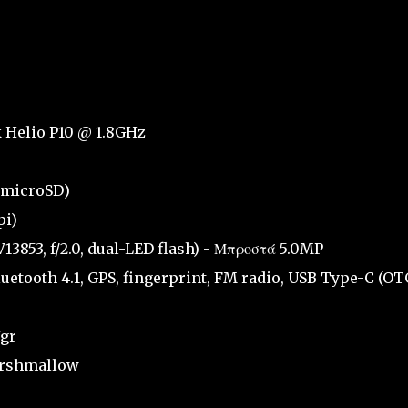
 Helio P10 @ 1.8GHz
(microSD)
pi)
3853, f/2.0, dual-LED flash) - Μπροστά 5.0MP
luetooth 4.1, GPS, fingerprint, FM radio, USB Type-C (OT
7gr
Marshmallow