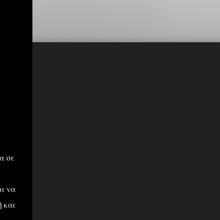
α σε
αι να
 και