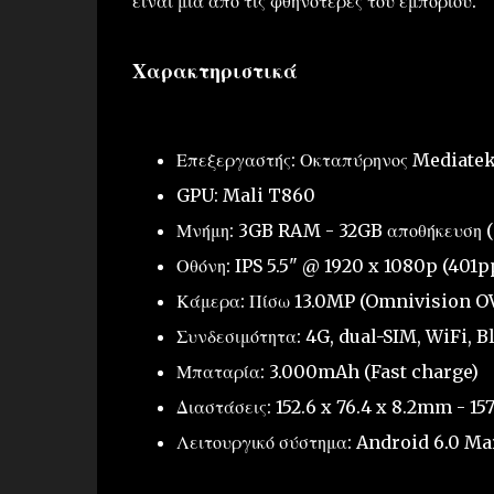
είναι μία από τις φθηνότερες του εμπορίου.
Χαρακτηριστικά
Επεξεργαστής: Οκταπύρηνος Mediatek
GPU: Mali T860
Μνήμη: 3GB RAM - 32GB αποθήκευση 
Οθόνη: IPS 5.5" @ 1920 x 1080p (401p
Κάμερα: Πίσω 13.0MP (Omnivision OV1
Συνδεσιμότητα: 4G, dual-SIM, WiFi, B
Μπαταρία: 3.000mAh (Fast charge)
Διαστάσεις: 152.6 x 76.4 x 8.2mm - 15
Λειτουργικό σύστημα: Android 6.0 