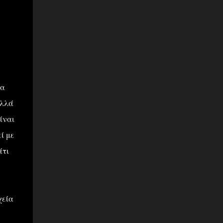
ια
αλλά
ίναι
ί με
άτι
χεία