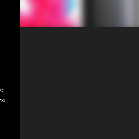
ες
 τα