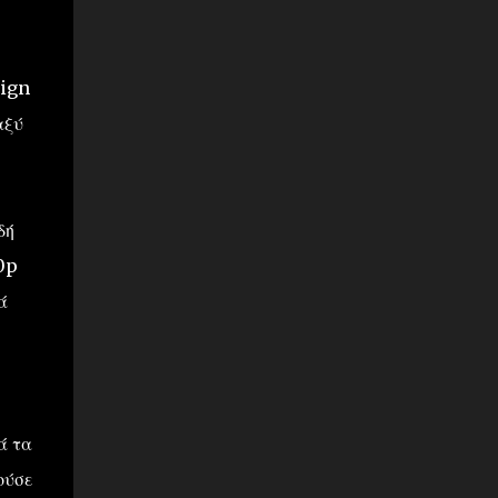
sign
αξύ
δή
0p
ά
ά τα
ούσε