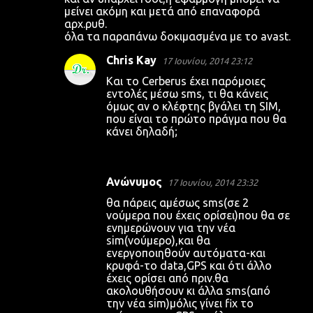
μείνει ακόμη και μετά από επαναφορά
αρχ.ρυθ.
όλα τα παραπάνω δοκιμασμένα με το avast.
Chris Kay
17 Ιουνίου, 2014 23:12
Και το Cerberus έχει παρόμοιες
εντολές μέσω sms, τι θα κάνεις
όμως αν ο κλέφτης βγάλει τη SIM,
που είναι το πρώτο πράγμα που θα
κάνει δηλαδή;
Ανώνυμος
17 Ιουνίου, 2014 23:32
θα πάρεις αμέσως sms(σε 2
νούμερα που έχεις ορίσει)που θα σε
ενημερώνουν για την νέα
sim(νούμερο),και θα
ενεργοποιηθούν αυτόματα-και
κρυφά-το data,GPS και ότι άλλο
έχεις ορίσει από πριν.θα
ακολουθήσουν κι άλλα sms(από
την νέα sim)μόλις γίνει fix το