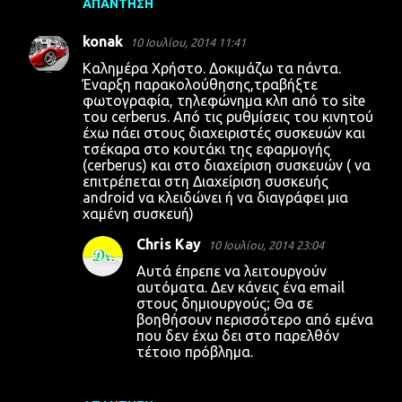
ΑΠΆΝΤΗΣΗ
konak
10 Ιουλίου, 2014 11:41
Καλημέρα Χρήστο. Δοκιμάζω τα πάντα.
Έναρξη παρακολούθησης,τραβήξτε
φωτογραφία, τηλεφώνημα κλπ από το site
του cerberus. Από τις ρυθμίσεις του κινητού
έχω πάει στους διαχειριστές συσκευών και
τσέκαρα στο κουτάκι της εφαρμογής
(cerberus) και στο διαχείριση συσκευών ( να
επιτρέπεται στη Διαχείριση συσκευής
android να κλειδώνει ή να διαγράφει μια
χαμένη συσκευή)
Chris Kay
10 Ιουλίου, 2014 23:04
Αυτά έπρεπε να λειτουργούν
This site uses cookies from Google to deliver its services
αυτόματα. Δεν κάνεις ένα email
and to analyze traffic. Your IP address and user-agent are
στους δημιουργούς; Θα σε
shared with Google along with performance and security
βοηθήσουν περισσότερο από εμένα
metrics to ensure quality of service, generate usage
που δεν έχω δει στο παρελθόν
τέτοιο πρόβλημα.
statistics, and to detect and address abuse.
LEARN MORE
GOT IT