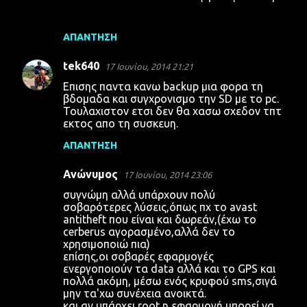
ΑΠΆΝΤΗΣΗ
tek640
17 Ιουνίου, 2014 21:21
Επισης παντα κανω backup μια φορα τη
βδομαδα και συγχρονισμο την SD με το pc.
Τουλαχιστον ετσι δεν θα χασω σχεδον τπτ
εκτος απο τη συσκευη.
ΑΠΆΝΤΗΣΗ
Ανώνυμος
17 Ιουνίου, 2014 23:06
συγνώμη αλλά υπάρχουν πολύ
σοβαρότερες λύσεις,όπως πχ το avast
antitheft που είναι και δωρεάν,(έχω το
cerberus αγορασμένο,αλλά δεν το
χρησιμοποιώ πια)
επίσης,οι σοβαρές εφαρμογές
ενεργοποιούν τα data αλλά και το GPS και
πολλά ακόμη, μέσω ενός κρυφού sms,σιγά
μην τα'χω συνέχεια ανοικτά.
και αν υπάρχει root,η εφαρμογή μπορεί να