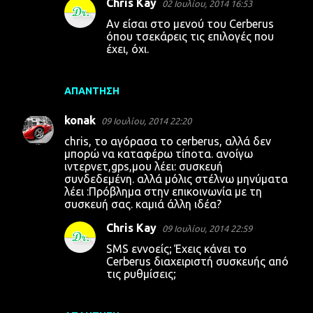
Chris Kay
02 Ιουλίου, 2014 16:53
Αν είσαι στο μενού του Cerberus
όπου τσεκάρεις τις επιλογές που
έχει, όχι.
ΑΠΆΝΤΗΣΗ
konak
09 Ιουλίου, 2014 22:20
chris, το αγόρασα το cerberus, αλλά δεν
μπορώ να καταφέρω τίποτα. ανοίγω
ιντερνετ,gps,μου λέει: συσκευή
συνδεδεμένη. αλλά μόλις στέλνω μηνύματα
λέει :Πρόβλημα στην επικοινωνία με τη
συσκευή σας. καμιά άλλη ιδέα?
Chris Kay
09 Ιουλίου, 2014 22:59
SMS εννοείς; Έχεις κάνει το
Cerberus διαχειριστή συσκευής από
τις ρυθμίσεις;