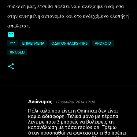
συσκευή μας, έτσι θα πρέπει να διαλέξουμε ανάμεσα
στην αυξημένη αυτονομία και στο ενδεχόμενο κλοπής ή
απώλειας.
***
ΕΠΙΛΕΓΜΈΝΑ
ΟΔΗΓΟΊ-HACKS-TIPS
ANDROID
XPOSED
Ανώνυμος
17 Ιουνίου, 2014 19:04
Σ
Πάλι καλά που είναι η Omni και δεν είναι
χ
καμία αδιάφορη. Τελικά μόνο με τέρατα
λέγε με note 3 μπορείς να βολέψεις τη
ό
κατανάλωση με τόσα radios on. Τρέμω
λ
όταν προσπαθώ να φανταστώ τι θα πρέπει