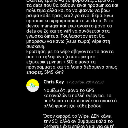
ψαχνεις τροπο να το φορτισεις. Ξερω οτι
τα data που θα χαθουν ειναι προσωπικα και
πολυτιμα αλλα και το να ψαχνω να βρω
ρευμα καθε τρεις και λιγο ειναι θεμα. Εγω
προσωπικα χρησιμοποιω το airdroid & το
device manager και εχω ανοιχτο μονο τα
data σε 2g και το wifi να συνδεεται στα
γνωστα δικτυα. Τουλαχιστον ετσι θα
μπορεσω να κανω (λεμε τωρα) wipe στη
συσκευη.
Ερωτηση: με το wipe σβηνονται τα παντα
απο το τηλεφωνο (εσωτερικη και
εξωτερικη μνημη + SD) ή μονο τα
προγραμματα και τα λοιπα δεδομενα οπως
επαφες, SMS κλπ?
Chris Kay
17 Ιουνίου, 2014 22:30
Νομίζω ότι μόνο το GPS
καταναλώνει πολλή ενέργεια. Τα
υπόλοιπα τα έχω συνέχεια ανοιχτά
αλλά φροντίζω κάθε βράδυ.
Όσον αφορά το Wipe, ΔΕΝ κάνει
την SD, αλλά αν θυμάμαι καλά το
Cerberus έχει επιλογή και για αυτή.