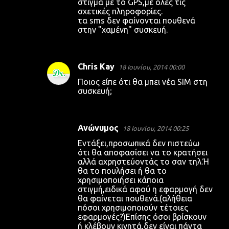
στίγμα με το GPS,με όλες τις
σχετικές πληροφορίες.
τα sms δεν φαίνονται πουθενά
στην "χαμένη" συσκευή.
Chris Kay
18 Ιουνίου, 2014 00:00
Ποιος είπε ότι θα μπει νέα SIM στη
συσκευή;
Ανώνυμος
18 Ιουνίου, 2014 00:25
Εντάξει,προσωπικά δεν πιστεύω
ότι θα αποφασίσει να το κρατήσει
αλλά αχρηστεύοντάς το σαν τηλ.Ή
θα το πουλήσει ή θα το
χρησιμοποιήσει κάποια
στιγμή,ειδικά αφού η εφαρμογή δεν
θα φαίνεται πουθενά.(αλήθεια
πόσοι χρησιμοποιούν τέτοιες
εφαρμογές?)Επίσης όσοι βρίσκουν
ή κλέβουν κινητά,δεν είναι πάντα