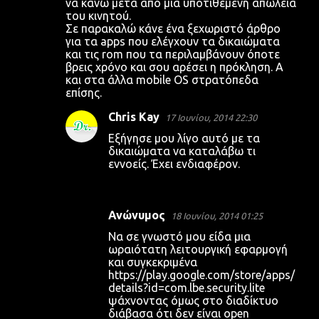
να κάνω μετά από μια υποτιθέμενη απώλεια
ι
του κινητού.
α
Σε παρακαλώ κάνε ένα ξεχωριστό άρθρο
για τα apps που ελέγχουν τα δικαιώματα
και τις rom που τα περιλαμβάνουν όποτε
βρεις χρόνο και σου αρέσει η πρόκληση. Α
και στα άλλα mobile OS στρατόπεδα
επίσης.
Chris Kay
17 Ιουνίου, 2014 22:30
Εξήγησε μου λίγο αυτό με τα
δικαιώματα να καταλάβω τι
εννοείς. Έχει ενδιαφέρον.
Ανώνυμος
18 Ιουνίου, 2014 01:25
Να σε γνωστό μου είδα μια
ωραιότατη λειτουργική εφαρμογή
και συγκεκριμένα
https://play.google.com/store/apps/
details?id=com.lbe.security.lite
ψάχνοντας όμως στο διαδίκτυο
διάβασα ότι δεν είναι open