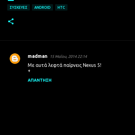
ΣΥΣΚΕΥΈΣ
ANDROID
HTC
madman
15 Μαΐου, 2014 22:14
Σ
Με αυτά λεφτά παίρνεις Nexus 5!
χ
+
ό
ΑΠΆΝΤΗΣΗ
λ
ι
α