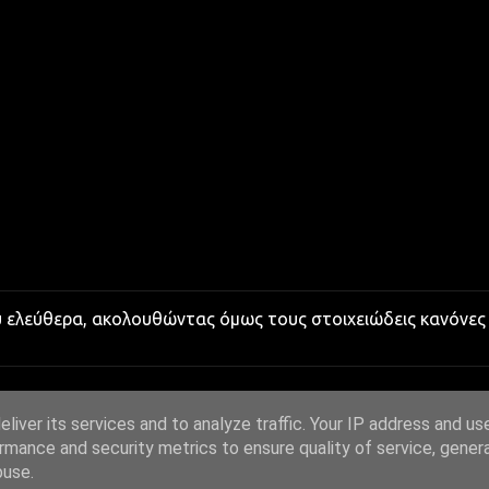
υ ελεύθερα, ακολουθώντας όμως τους στοιχειώδεις κανόνες
liver its services and to analyze traffic. Your IP address and us
rmance and security metrics to ensure quality of service, gene
buse.
Από το Blogger