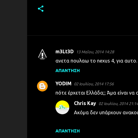
m3Lt3D
13 Μαΐου, 2014 14:28
Σ
ανετα πουλαω το nexus 4, για αυτο.
χ
ΑΠΆΝΤΗΣΗ
ό
λ
YODIM
02 Ιουλίου, 2014 17:56
ι
πότε έρχεται Ελλάδα;; Άμα είναι να
α
Chris Kay
02 Ιουλίου, 2014 21:1
Ακόμα δεν υπάρχουν ανακοι
ΑΠΆΝΤΗΣΗ