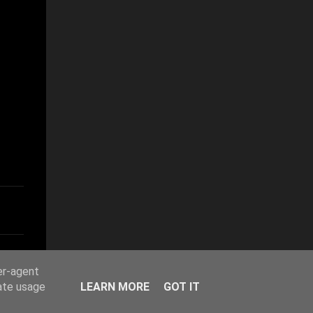
er-agent
rate usage
LEARN MORE
GOT IT