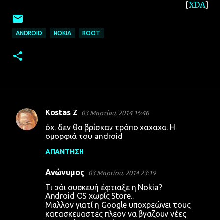
[
XDA
]
ANDROID
NOKIA
ROOT
Kostas Z
03 Μαρτίου, 2014 16:46
Σ
όχι δεν θα βρίσκαν τρόπο χαχαχα. Η
χ
ομορφιά του android
ό
ΑΠΆΝΤΗΣΗ
λ
Ανώνυμος
ι
03 Μαρτίου, 2014 23:19
α
Τι σόι συσκευή έφτιαξε η Nokia?
Android OS χωρίς Store..
Μαλλον γιατί η Google υποχρεώνει τους
κατασκευαστες πλεον να βγαζουν νέες