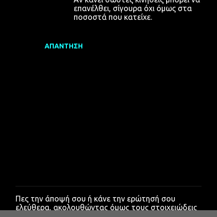
επανέλθει, σίγουρα όχι όμως στα
ποσοστά που κατείχε.
ΑΠΆΝΤΗΣΗ
Πες την άποψή σου ή κάνε την ερώτησή σου
Δ
ελεύθερα, ακολουθώντας όμως τους στοιχειώδεις
η
κανόνες ευγένειας.