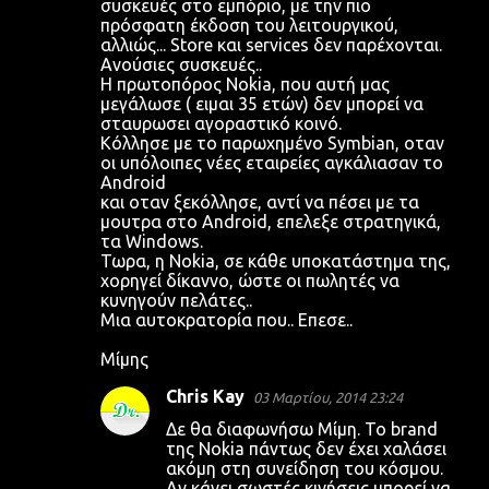
συσκευές στο εμπόριο, με την πιο
πρόσφατη έκδοση του λειτουργικού,
αλλιώς... Store και services δεν παρέχονται.
Ανούσιες συσκευές..
Η πρωτοπόρος Nokia, που αυτή μας
μεγάλωσε ( ειμαι 35 ετών) δεν μπορεί να
σταυρωσει αγοραστικό κοινό.
Κόλλησε με το παρωχημένο Symbian, οταν
οι υπόλοιπες νέες εταιρείες αγκάλιασαν το
Αndroid
και οταν ξεκόλλησε, αντί να πέσει με τα
μουτρα στο Αndroid, επελεξε στρατηγικά,
τα Windows.
Τωρα, η Nokia, σε κάθε υποκατάστημα της,
χορηγεί δίκαννο, ώστε οι πωλητές να
κυνηγούν πελάτες..
Μια αυτοκρατορία που.. Επεσε..
Μίμης
Chris Kay
03 Μαρτίου, 2014 23:24
Δε θα διαφωνήσω Μίμη. Το brand
της Nokia πάντως δεν έχει χαλάσει
ακόμη στη συνείδηση του κόσμου.
Αν κάνει σωστές κινήσεις μπορεί να