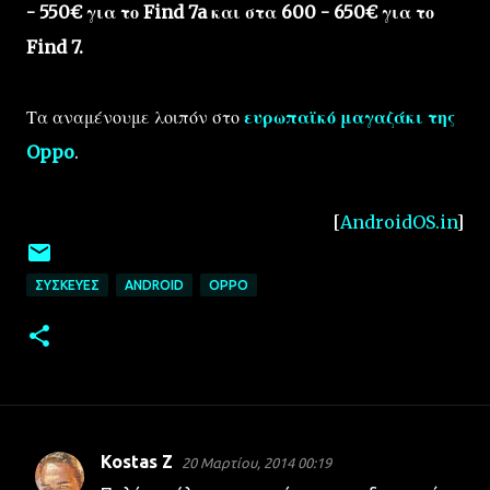
- 550€ για το Find 7a και στα 600 - 650€ για το
Find 7.
Τα αναμένουμε λοιπόν στο
ευρωπαϊκό μαγαζάκι της
Oppo
.
[
AndroidOS.in
]
ΣΥΣΚΕΥΈΣ
ANDROID
OPPO
Kostas Z
20 Μαρτίου, 2014 00:19
Σ