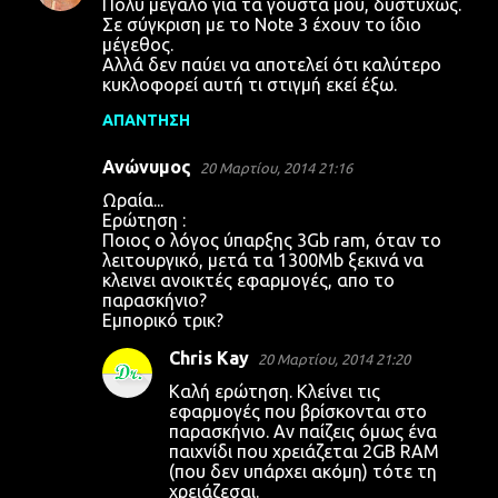
Πολύ μεγάλο για τα γούστα μου, δυστυχώς.
χ
Σε σύγκριση με το Note 3 έχουν το ίδιο
μέγεθος.
ό
Αλλά δεν παύει να αποτελεί ότι καλύτερο
λ
κυκλοφορεί αυτή τι στιγμή εκεί έξω.
ι
ΑΠΆΝΤΗΣΗ
α
Ανώνυμος
20 Μαρτίου, 2014 21:16
Ωραία...
Ερώτηση :
Ποιος ο λόγος ύπαρξης 3Gb ram, όταν το
λειτουργικό, μετά τα 1300Mb ξεκινά να
κλεινει ανοικτές εφαρμογές, απο το
παρασκήνιο?
Εμπορικό τρικ?
Chris Kay
20 Μαρτίου, 2014 21:20
Καλή ερώτηση. Κλείνει τις
εφαρμογές που βρίσκονται στο
παρασκήνιο. Αν παίζεις όμως ένα
παιχνίδι που χρειάζεται 2GB RAM
(που δεν υπάρχει ακόμη) τότε τη
χρειάζεσαι.