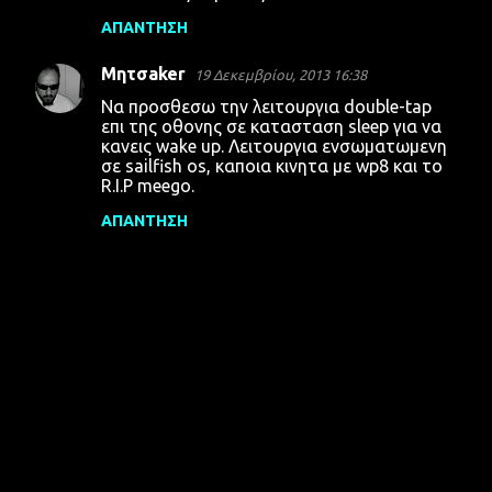
ΑΠΆΝΤΗΣΗ
Μητσaker
19 Δεκεμβρίου, 2013 16:38
Να προσθεσω την λειτουργια double-tap
επι της οθονης σε κατασταση sleep για να
κανεις wake up. Λειτουργια ενσωματωμενη
σε sailfish os, καποια κινητα με wp8 και το
R.I.P meego.
ΑΠΆΝΤΗΣΗ