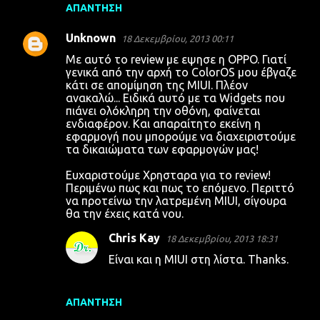
ΑΠΆΝΤΗΣΗ
Unknown
18 Δεκεμβρίου, 2013 00:11
Με αυτό το review με εψησε η OPPO. Γιατί
γενικά από την αρχή το ColorOS μου έβγαζε
κάτι σε απομίμηση της MIUI. Πλέον
ανακαλώ... Ειδικά αυτό με τα Widgets που
πιάνει ολόκληρη την οθόνη, φαίνεται
ενδιαφέρον. Και απαραίτητο εκείνη η
εφαρμογή που μπορούμε να διαχειριστούμε
τα δικαιώματα των εφαρμογών μας!
Ευχαριστούμε Χρησταρα για το review!
Περιμένω πως και πως το επόμενο. Περιττό
να προτείνω την λατρεμένη MIUI, σίγουρα
θα την έχεις κατά νου.
Chris Kay
18 Δεκεμβρίου, 2013 18:31
Είναι και η MIUI στη λίστα. Thanks.
ΑΠΆΝΤΗΣΗ