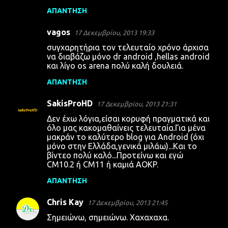
ΑΠΆΝΤΗΣΗ
vagos
17 Δεκεμβρίου, 2013 19:33
συγχαρητήρια τον τελευταίο χρόνο άρχισα
να διαβάζω μόνο dr android ,hellas android
και λίγο os arena πολύ καλή δουλειά.
ΑΠΆΝΤΗΣΗ
SakisProHD
17 Δεκεμβρίου, 2013 21:31
Δεν έχω λόγια,είσαι κορυφή πραγματικά και
όλο μας κακομαθαίνεις τελευταία.Για μένα
μακράν το καλύτερο blog για Android (όχι
μόνο στην Ελλάδα,γενικά μιλάω)...Και το
βίντεο πολύ καλό...Προτείνω και εγώ
CM10.2 ή CM11 ή καμιά AOKP.
ΑΠΆΝΤΗΣΗ
Chris Kay
17 Δεκεμβρίου, 2013 21:45
Σημειώνω, σημειώνω. Χαχαχαχα.