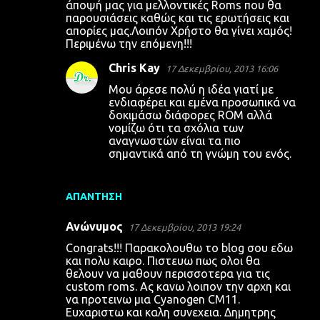
άποψή μας για μελλοντικές Roms που θα
παρουσιάσεις καθώς και τις ερωτήσεις και
απορίες μας.Λοιπόν Χρήστο θα γίνει χαμός!
Περιμένω την επόμενη!!!
Chris Kay
17 Δεκεμβρίου, 2013 16:06
Μου άρεσε πολύ η ιδέα γιατί με
ενδιαφέρει και εμένα προσωπικά να
δοκιμάσω διάφορες ROM αλλά
νομίζω ότι τα σχόλια των
αναγνωστών είναι τα πιο
σημαντικά από τη γνώμη του ενός.
ΑΠΆΝΤΗΣΗ
Ανώνυμος
17 Δεκεμβρίου, 2013 19:24
Congrats!!! Παρακολουθω το blog σου εδω
και πολυ καιρο. Πιστευω πως ολοι θα
θελουν να μαθουν περισσοτερα για τις
custom roms. Ας κανω λοιπον την αρχη και
να προτεινω μια Cyanogen CM11.
Ευχαριστω και καλη συνεχεια. Δημητρης