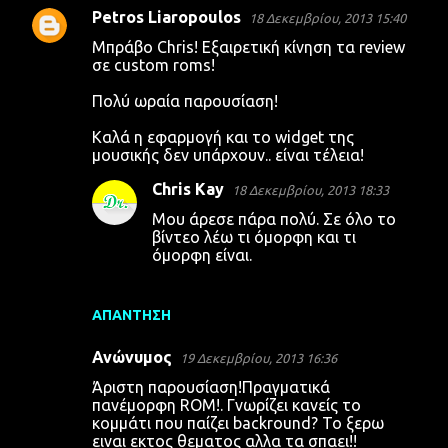
Petros Liaropoulos
18 Δεκεμβρίου, 2013 15:40
Μπράβο Chris! Εξαιρετική κίνηση τα review
σε custom roms!
Πολύ ωραία παρουσίαση!
Καλά η εφαρμογή και το widget της
μουσικής δεν υπάρχουν.. είναι τέλεια!
Chris Kay
18 Δεκεμβρίου, 2013 18:33
Μου άρεσε πάρα πολύ. Σε όλο το
βίντεο λέω τι όμορφη και τι
όμορφη είναι.
ΑΠΆΝΤΗΣΗ
Ανώνυμος
19 Δεκεμβρίου, 2013 16:36
Άριστη παρουσίαση!Πραγματικά
πανέμορφη ROM!. Γνωρίζει κανείς το
κομμάτι που παίζει backround? Το ξερω
ειναι εκτος θεματος αλλα τα σπαει!!