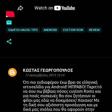
ΟΔΗΓΟΊ-HACKS-TIPS
ANDROID
CUSTOM ROM
REVIEW
ΚΩΣΤΑΣ ΓΕΩΡΓΟΠΟΥΛΟΣ
Σ
17 Δεκεμβρίου, 2013 13:14
χ
Ότι πιο ενδιαφέρον έχω βρει σε ελληνική
ιστοσελίδα για Android! MΠΡΑΒΟ! Περιττό
ό
να σου πω βέβαια πόσες custom Roms και
λ
για ποιές συσκευές θα σου ζητήσουν οι
φίλοι μας εδώ να δοκιμάσεις! Χαχαχα! Με
ι
τη δική σου αξιόπιστη προσέγγιση και με
α
δικά μας σχόλια που θα αφορούν στην