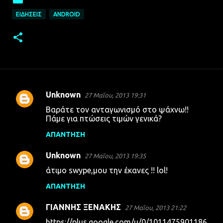
ΕΙΔΉΣΕΙΣ
ANDROID
Unknown
27 Μαΐου, 2013 19:31
Σ
Βαράτε τον ανταγωνισμό στο ψάχνω!!
χ
Πάμε για πτώσεις τιμών γενικά?
ό
ΑΠΆΝΤΗΣΗ
λ
Unknown
ι
27 Μαΐου, 2013 19:35
α
άτιμο swype,μου την έκανες !! lol!
ΑΠΆΝΤΗΣΗ
ΓΙΑΝΝΗΣ ΞΕΝΑΚΗΣ
27 Μαΐου, 2013 21:22
https://plus.google.com/u/0/1011475901186