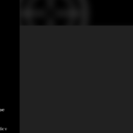
ου
δεν