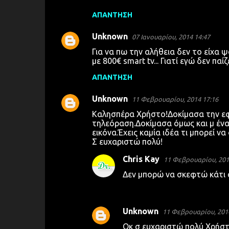
ΑΠΆΝΤΗΣΗ
Unknown
07 Ιανουαρίου, 2014 14:47
Για να πω την αλήθεια δεν το είχα ψ
με 800€ smart tv... Γιατί εγώ δεν πα
ΑΠΆΝΤΗΣΗ
Unknown
11 Φεβρουαρίου, 2014 17:16
Καλησπέρα Χρήστο!Δοκίμασα την εφ
τηλεόραση.Δοκίμασα όμως και μ ένα
εικόνα.Έχεις καμία ιδέα τι μπορεί να 
Σ ευχαριστώ πολύ!
Chris Kay
11 Φεβρουαρίου, 201
Δεν μπορώ να σκεφτώ κάτι σ
Unknown
11 Φεβρουαρίου, 2014
Οκ σ ευχαριστώ πολύ Χρήστ