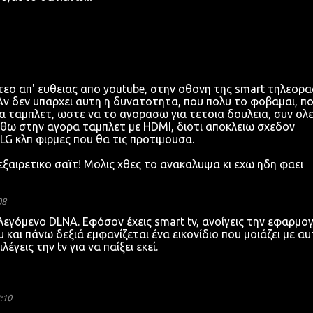
εο απ' ευθειας απο youtube, στην οθονη της smart τηλεορ
Αν δεν υπαρχει αυτη η δυνατοτητα, που πολυ το φοβαμαι, πο
να ταμπλετ, ωστε να το αγορασω για τετοια δουλεια, συν ολε
θω στην αγορα ταμπλετ με HDMI, διοτι αποκλειω σχεδον
G κλπ φιρμες που θα τις προτιμουσα.
εξαιρετικο σαϊτ! Μολις χθες το ανακαλυψα κι εχω ηδη φαει
08
 λεγόμενο DLNA. Εφόσον έχεις smart tv, ανοίγεις την εφαρμο
 και πάνω δεξιά εμφανίζεται ένα εικονίδιο που μοιάζει με α
λέγεις την tv για να παίξει εκεί.
:10