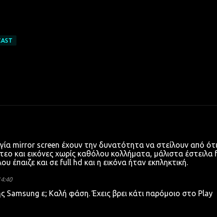
CAST
ργία mirror screen έχουν την δυνατότητα να στείλουν από ότ
εο και εικόνες χωρίς καθόλου κολλήματα, μάλιστα έστειλα f
υ έπαιζε και σε full hd και η εικόνα ήταν εκπληκτική.
14:40
Samsung ε; Καλή φάση. Έχεις βρει κάτι παρόμοιο στο Play