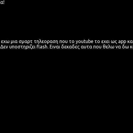
α!
 εχω μια σμαρτ τηλεοραση που το youtube το εχει ως app κα
Δεν υποστηριζει flash. Ειναι δεκαδες αυτα που θελω να δω κ