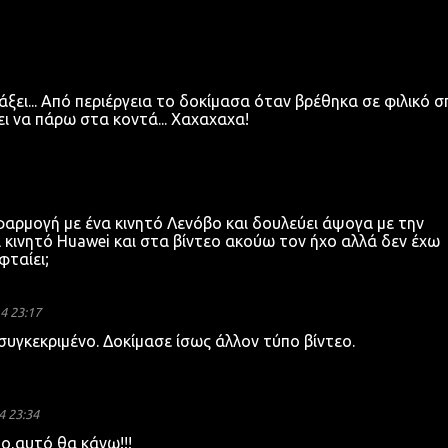
άξει... Από περιέργεια το δοκίμασα όταν βρέθηκα σε φιλικό σπ
ίζει να πάρω στα κοντά... Χαχαχαχα!
αρμογή με ένα κινητό Λενόβο και δουλεύει άψογα με την
 κινητό Huawei και στα βίντεο ακούω τον ήχο αλλά δεν έχω
φταίει;
4 23:17
υγκεκριμένο. Δοκίμασε ίσως άλλον τύπο βίντεο.
 23:34
ο,αυτό θα κάνω!!!