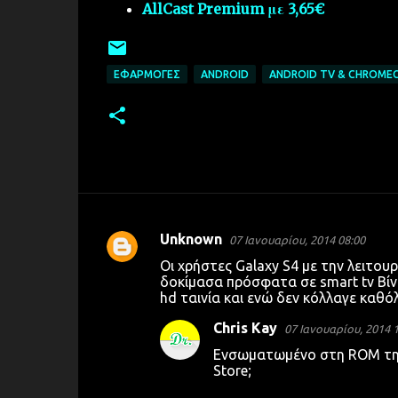
AllCast Premium με 3,65€
ΕΦΑΡΜΟΓΈΣ
ANDROID
ANDROID TV & CHROME
Unknown
07 Ιανουαρίου, 2014 08:00
Σ
Οι χρήστες Galaxy S4 με την λειτου
χ
δοκίμασα πρόσφατα σε smart tv Βίντ
hd ταινία και ενώ δεν κόλλαγε καθόλο
ό
λ
Chris Kay
07 Ιανουαρίου, 2014 
ι
Ενσωματωμένο στη ROM της 
Store;
α