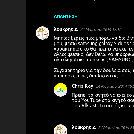
ΑΠΆΝΤΗΣΗ
λουκρητια
24 Μαρτίου, 2014 12:10
Μηπως ξερεις πως μπορω να δω βιντ
μου, μεσω samsung galaxy S duos? 
χαρακτηριστικο θα πρεπει να εχει ε
αλλες φυσικα; Δεν θελω να υποχρεω
ολοκληρωτικα συσκευες SAMSUNG, L
Συγχαρητηρια για την δουλεια σου, 
καμποσες ωρες διαβαζοντας το.
Chris Kay
24 Μαρτίου, 2014 18:
Πρέπει το κινητό να έχει το
του YouTube στο κινητό σου
του AllCast. Το πατάς και επι
λουκρητια
24 Μαρτίου, 2014 23