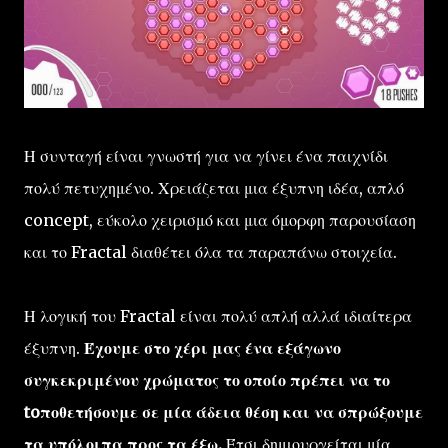
Η συνταγή είναι γνωστή για να γίνει ένα παιχνίδι
πολύ πετυχημένο. Χρειάζεται μια έξυπνη ιδέα, απλό
concept, εύκολο χειρισμό και μια όμορφη παρουσίαση
και το Fractal διαθέτει όλα τα παραπάνω στοιχεία.
Η λογική του Fractal είναι πολύ απλή αλλά ιδιαίτερα
έξυπνη.
Έχουμε στο χέρι μας ένα εξάγωνο
συγκεκριμένου χρώματος το οποίο πρέπει να το
toποθετήσουμε σε μία άδεια θέση και να σπρώξουμε
τα υπόλοιπα προς τα έξω.
Έτσι δημιουργείται μία