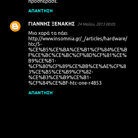
προσπέρασε.
ό
λ
ΑΠΆΝΤΗΣΗ
ι
ΓΙΑΝΝΗΣ ΞΕΝΑΚΗΣ
24 Μαΐου, 2013 00:05
α
Μια χαρά τα πάει
http://www.insomnia.gr/_/articles/hardware/
htc/5-
%CE%B5%CE%BA%CE%B1%CF%84%CE%B
F%CE%BC%CE%BC%CF%8D%CF%81%CE%
B9%CE%B1-
%CF%80%CF%89%CE%BB%CE%AE%CF%8
3%CE%B5%CE%B9%CF%82-
%CE%B3%CE%B9%CE%B1-
%CF%84%CE%BF-htc-one-r4853
ΑΠΆΝΤΗΣΗ