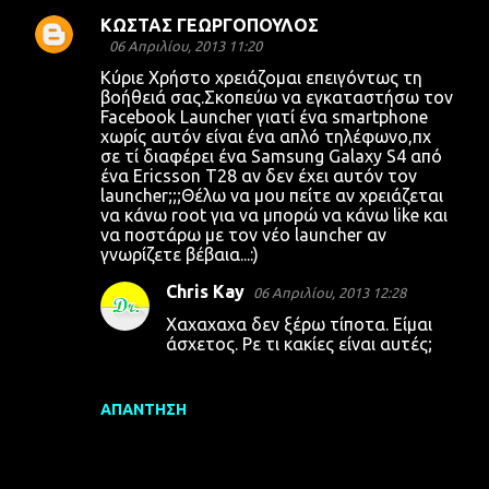
ΚΩΣΤΑΣ ΓΕΩΡΓΟΠΟΥΛΟΣ
06 Απριλίου, 2013 11:20
Κύριε Χρήστο χρειάζομαι επειγόντως τη
βοήθειά σας.Σκοπεύω να εγκαταστήσω τον
Facebook Launcher γιατί ένα smartphone
χωρίς αυτόν είναι ένα απλό τηλέφωνο,πχ
σε τί διαφέρει ένα Samsung Galaxy S4 από
ένα Ericsson T28 αν δεν έχει αυτόν τον
launcher;;;Θέλω να μου πείτε αν χρειάζεται
να κάνω root για να μπορώ να κάνω like και
να ποστάρω με τον νέο launcher αν
γνωρίζετε βέβαια...:)
Chris Kay
06 Απριλίου, 2013 12:28
Χαχαχαχα δεν ξέρω τίποτα. Είμαι
άσχετος. Ρε τι κακίες είναι αυτές;
ΑΠΆΝΤΗΣΗ