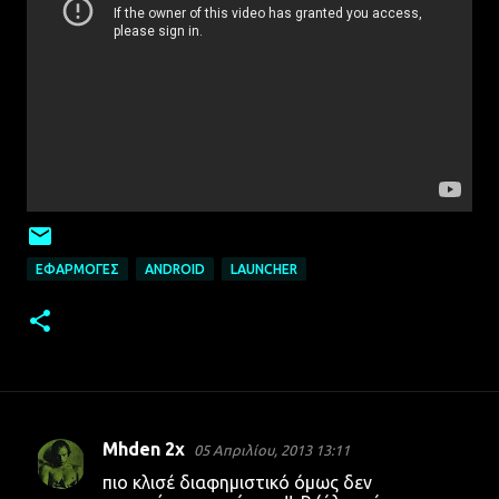
ΕΦΑΡΜΟΓΈΣ
ANDROID
LAUNCHER
Mhden 2x
05 Απριλίου, 2013 13:11
Σ
πιο κλισέ διαφημιστικό όμως δεν
χ