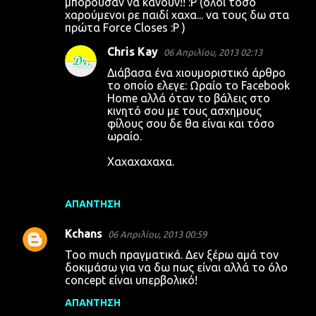
μπορούσαν να κάνουν!! :P (όλοι τόσο
χαρούμενοι ρε παιδί χαχα... να τους δω στα
ό
πρώτα Force Closes :P )
λ
Chris Kay
06 Απριλίου, 2013 02:13
ι
Διάβασα ένα χιουμοριστικό άρθρο
α
το οποίο ελεγε: Ωραίο το Facebook
Home αλλά όταν το βάλεις στο
κινητό σου με τους ασχημους
φίλους σου δε θα είναι και τόσο
ωραίο.
Χαχαχαχαχα.
ΑΠΆΝΤΗΣΗ
Kchans
06 Απριλίου, 2013 00:59
Too much πραγματικά. Δεν ξέρω αμά τον
δοκιμάσω για να δω πως είναι αλλά το όλο
concept είναι υπερβολικό!
ΑΠΆΝΤΗΣΗ