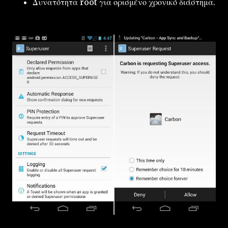
Δυνατότητα root για ορισμένο χρονικό διάστημα.