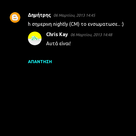
Δημήτρης
06 Μαρτίου, 2013 14:45
Σ
h σημερινη nightly (CM) το ενσωματωσε... :)
χ
Chris Kay
06 Μαρτίου, 2013 14:48
ό
Αυτά είναι!
λ
ι
α
ΑΠΆΝΤΗΣΗ