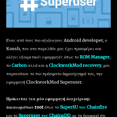
Ένας από τους πιο αξιόλογους Android developer, ο
Koush, που στο παρελθόν μας έχει προσφέρει ουκ
ολίγες εξαιρετικές εφαρμογές όπως το
ROM Manager
,
το
Carbon
αλλά και η
ClockworkMod recovery
, μας
παρουσίασε το πιο πρόσφατο δημιούργημά του, την
εφαρμογή ClockworkMod Superuser.
Πρόκειται για μία εφαρμογή διαχείρισης
δικαιωμάτων root
όπως το
SuperSU του Chainfire
και το
Superuser του ChainsDD
, με τη διαφορά ότι